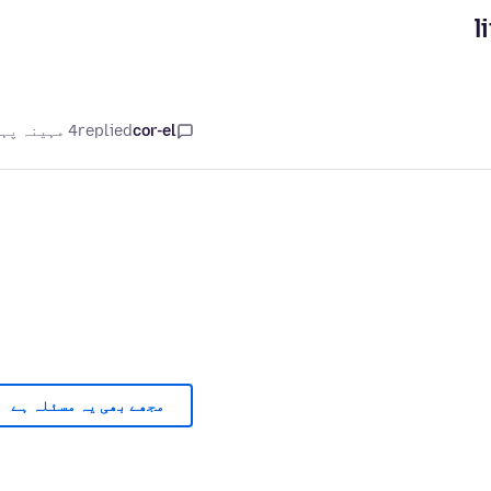
l
cor-el
replied
4 مہینہ پہلے
مجھے بھی یہ مسئلہ ہے