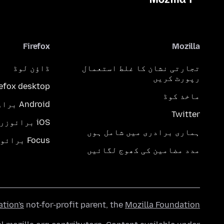
Firefox
Mozilla
تجارتی نشان کا غلط استعمال
ڈاؤن لوڈ
رپورٹ کریں
refox desktop
ماخذ کوڈ
Android براؤزر
Twitter
iOS برائوزر
ہماری برادری میں شامل ہوں
Focus برائوزر
مدد مضامین کی کھوج لگائیں
ation's
not-for-profit parent, the
Mozilla Foundation