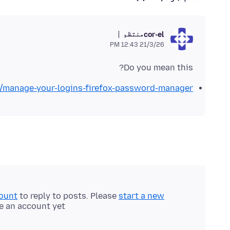
منتظم
cor-el
21/3/26 12:43 PM
Do you mean this?
kb/manage-your-logins-firefox-password-manager
count
to reply to posts. Please
start a new
e an account yet.