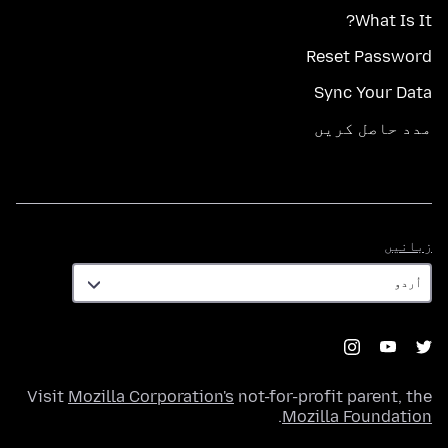
What Is It?
Reset Password
Sync Your Data
مدد حاصل کریں
زبانیں
زبانیں
Visit
Mozilla Corporation's
not-for-profit parent, the
.
Mozilla Foundation