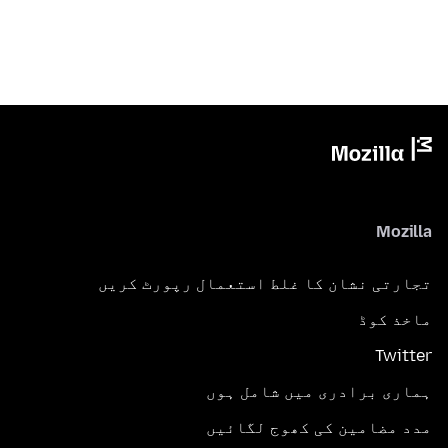
Mozilla
تجارتی نشان کا غلط استعمال رپورٹ کریں
ماخذ کوڈ
Twitter
ہماری برادری میں شامل ہوں
مدد مضامین کی کھوج لگائیں