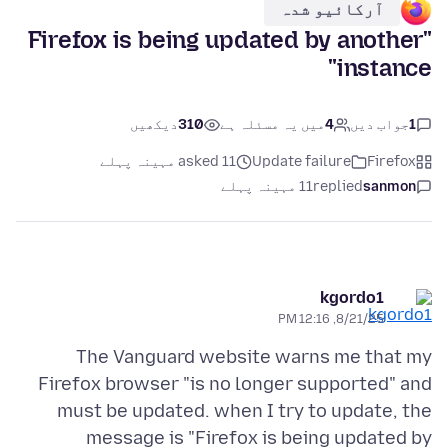
آرکائیو شدہ
"Firefox is being updated by another
instance"
1
جواب دیں
4
میں یہ مسئلہ ہے
310
دیکھیں
Firefox
Update failure
asked 11 مہینہ پہلے
sanmon
replied
11 مہینہ پہلے
kgordo1
8/21/25, 12:16 PM
The Vanguard website warns me that my
Firefox browser "is no longer supported" and
must be updated. when I try to update, the
message is "Firefox is being updated by