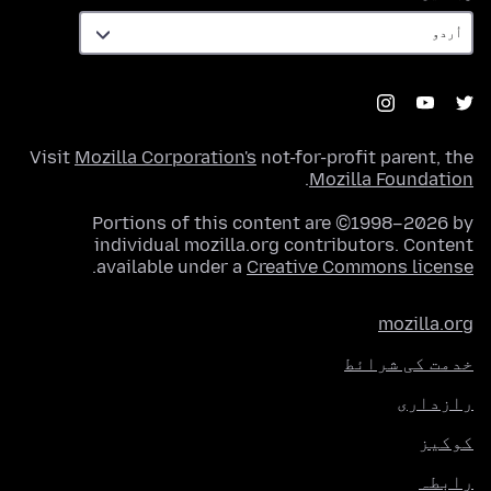
Visit
Mozilla Corporation's
not-for-profit parent, the
.
Mozilla Foundation
Portions of this content are ©1998–2026 by
individual mozilla.org contributors. Content
.
available under a
Creative Commons license
mozilla.org
خدمت کی شرائط
رازداری
کوکیز
رابطہ