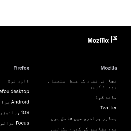
Firefox
Mozilla
تجارتی نشان کا غلط استعمال
ڈاؤن لوڈ
رپورٹ کریں
refox desktop
ماخذ کوڈ
Android براؤزر
Twitter
iOS برائوزر
ہماری برادری میں شامل ہوں
Focus برائوزر
مدد مضامین کی کھوج لگائیں