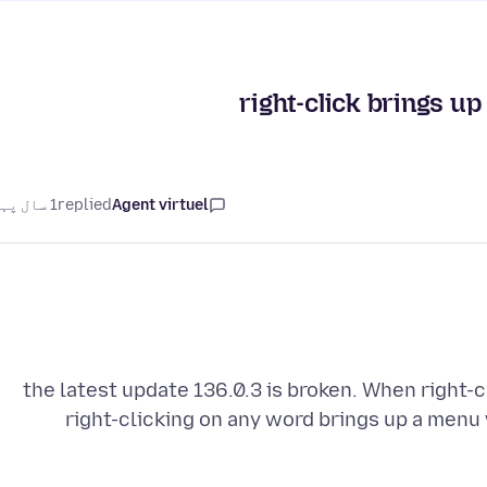
right-click brings u
Agent virtuel
replied
1 سال پہلے
the latest update 136.0.3 is broken. When right-c
right-clicking on any word brings up a menu 