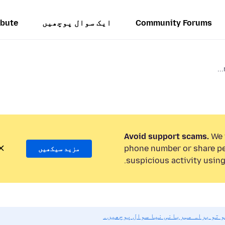
Community Forums
ایک سوال پوچھیں
ibute
Avoid support scams.
We w
phone number or share pe
مزید سیکھیں
suspicious activity using
و تو براہ مہربانی نیا سوال پوچھیں۔