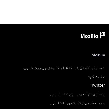
Mozilla
تجارتی نشان کا غلط استعمال رپورٹ کریں
ماخذ کوڈ
Twitter
ہماری برادری میں شامل ہوں
مدد مضامین کی کھوج لگائیں