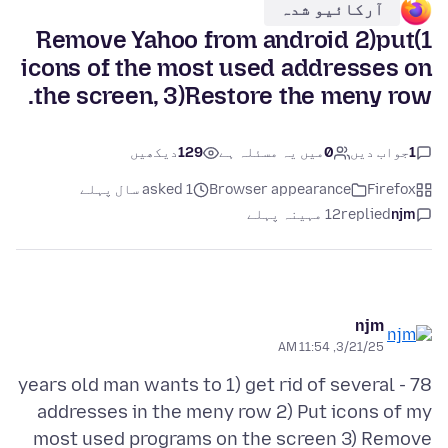
آرکائیو شدہ
1)Remove Yahoo from android 2)put
icons of the most used addresses on
the screen, 3)Restore the meny row.
1
جواب دیں
0
میں یہ مسئلہ ہے
129
دیکھیں
Firefox
Browser appearance
asked 1 سال پہلے
njm
replied
12 مہینہ پہلے
njm
3/21/25, 11:54 AM
78 - years old man wants to 1) get rid of several
addresses in the meny row 2) Put icons of my
most used programs on the screen 3) Remove