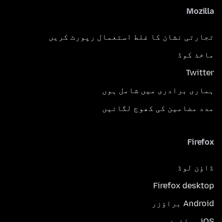
Mozilla
تجارتی نشان کا غلط استعمال رپورٹ کریں
ماخذ کوڈ
Twitter
ہماری برادری میں شامل ہوں
مدد مضامین کی کھوج لگائیں
Firefox
ڈاؤن لوڈ
Firefox desktop
Android براؤزر
iOS برائوزر