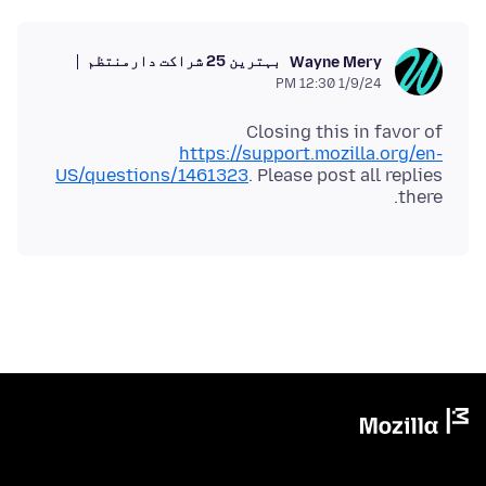
بہترین 25 شراکت دار
منتظم
Wayne Mery
1/9/24 12:30 PM
Closing this in favor of
https://support.mozilla.org/en-
US/questions/1461323
. Please post all replies
there.