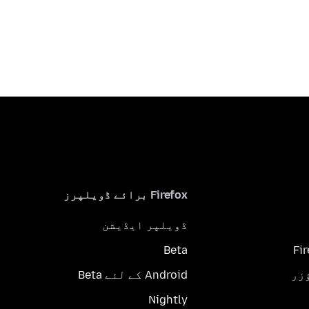
Firefox برائے ڈویلپرز
ڈویلپر ایڈیشن
Beta
Fi
Android کے لئے Beta
Nightly