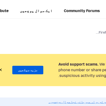
Community Forums
ایک سوال پوچھیں
ibute
Fire
Avoid support scams.
We w
phone number or share pe
مزید سیکھیں
suspicious activity using
و تو براہ مہربانی نیا سوال پوچھیں۔