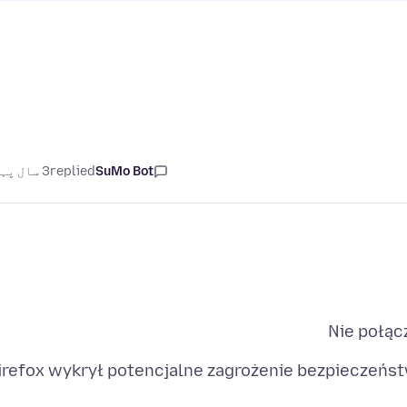
SuMo Bot
replied
3 سال پہلے
Nie połąc
irefox wykrył potencjalne zagrożenie bezpieczeństw