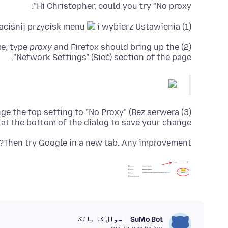
Hi Christopher, could you try "No proxy":
i wybierz Ustawienia
(1) Open the Settings page: Naciśnij przycisk menu
proxy
and Firefox should bring up the
(2) In the very tiny search box at the top of the page, type
"Network Settings" (Sieć) section of the page.
hange the top setting to "No Proxy" (Bez serwera
 at the bottom of the dialog to save your change.
Then try Google in a new tab. Any improvement?
سوال کا مالک
SuMo Bot