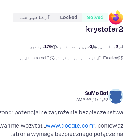
Solved
Locked
آرکائیو شدہ
krystofer2
2
جواب دیں
0
میں یہ مسئلہ ہے
170
دیکھیں
Firefox
رازداری اور سیکورٹی
asked 3 سال پہلے
SuMo Bot
11/11/22, 2:02 AM
zono: potencjalne zagrożenie bezpieczeństwa
a i nie wczytał „
www.google.com”
, ponieważ
strona wymaga bezpiecznego połączenia.