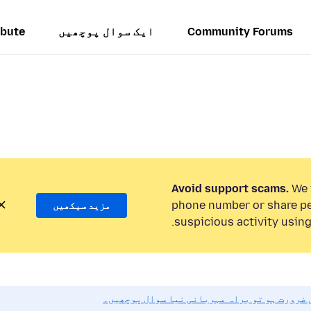
Community Forums
ایک سوال پوچھیں
ibute
Avoid support scams.
We w
phone number or share pe
مزید سیکھیں
suspicious activity using
ی ضرورت ہو تو براہ مہربانی نیا سوال پوچھیں۔