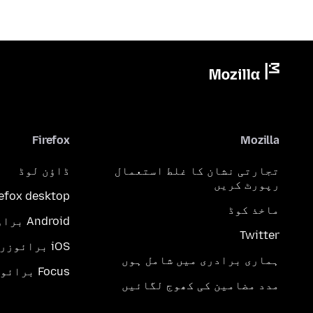
Firefox
Mozilla
تجارتی نشان کا غلط استعمال
ڈاؤن لوڈ
رپورٹ کریں
refox desktop
ماخذ کوڈ
Android براؤزر
Twitter
iOS برائوزر
ہماری برادری میں شامل ہوں
Focus برائوزر
مدد مضامین کی کھوج لگائیں