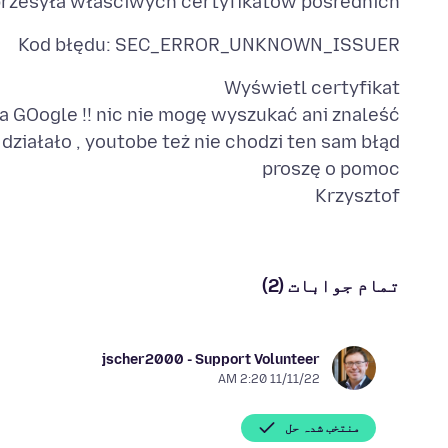
rzesyła właściwych certyfikatów pośrednich.
Kod błędu: SEC_ERROR_UNKNOWN_ISSUER
Krzysztof
تمام جوابات (2)
jscher2000 - Support Volunteer
11/11/22 2:20 AM
منتخب شدہ حل