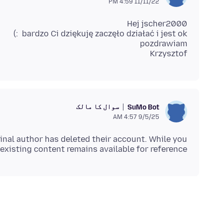
11/11/22 4:59 PM
Krzysztof
سوال کا مالک
SuMo Bot
9/5/25 4:57 AM
inal author has deleted their account. While you
existing content remains available for reference.