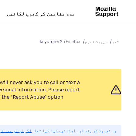
مدد مضامین کی کھوج لگائیں
گھر
سپورٹ فورم
Firefox
krystofer2
ill never ask you to call or text a
rsonal information. Please report
 the “Report Abuse” option.
یہ تھریڈ کو بند اور آرکائیو کیا گیا تھا۔
اگر آپ کو مدد ک