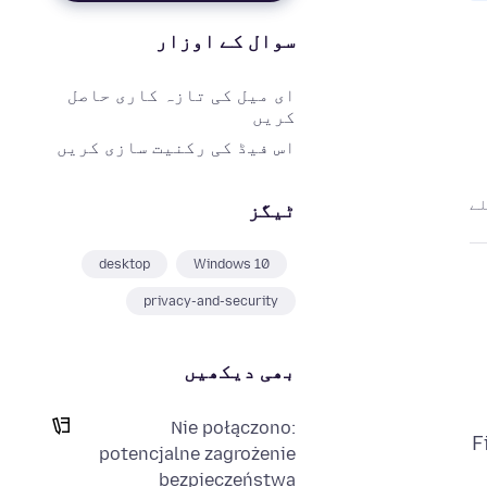
سوال کے اوزار
ای میل کی تازہ کاری حاصل
کریں
اس فیڈ کی رکنیت سازی کریں
ٹیگز
desktop
Windows 10
privacy-and-security
بھی دیکھیں
Nie połączono:
F
potencjalne zagrożenie
bezpieczeństwa