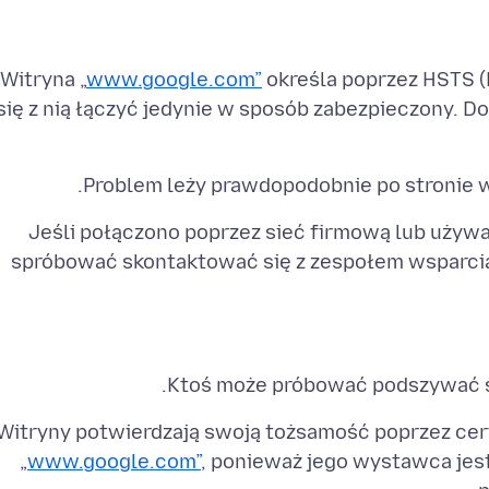
Witryna „
www.google.com”
określa poprzez HSTS (H
się z nią łączyć jedynie w sposób zabezpieczony. D
Problem leży prawdopodobnie po stronie wi
Jeśli połączono poprzez sieć firmową lub uży
spróbować skontaktować się z zespołem wsparci
Ktoś może próbować podszywać s
Witryny potwierdzają swoją tożsamość poprzez certy
„
www.google.com”
, ponieważ jego wystawca jest