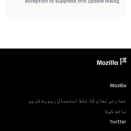
exception to suppress this update dialog.
Mozilla
تجارتی نشان کا غلط استعمال رپورٹ کریں
ماخذ کوڈ
Twitter