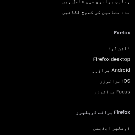
ہماری برادری میں شامل ہوں
مدد مضامین کی کھوج لگائیں
Firefox
ڈاؤن لوڈ
Firefox desktop
Android براؤزر
iOS برائوزر
Focus برائوزر
Firefox برائے ڈویلپرز
ڈویلپر ایڈیشن