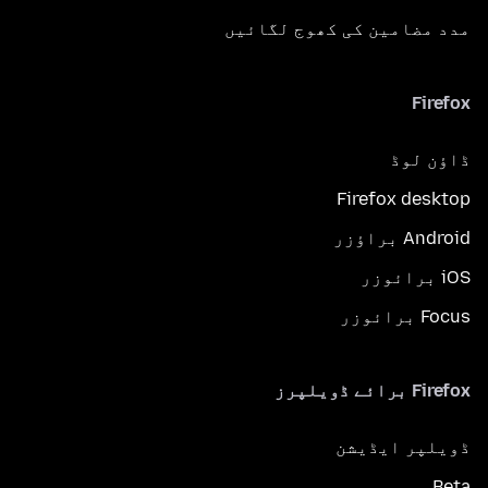
مدد مضامین کی کھوج لگائیں
Firefox
ڈاؤن لوڈ
Firefox desktop
Android براؤزر
iOS برائوزر
Focus برائوزر
Firefox برائے ڈویلپرز
ڈویلپر ایڈیشن
Beta