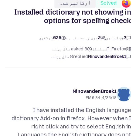
Solved
آرکائیو شدہ
Installed dictionary not showing in
options for spelling check
2
جواب دیں
2
میں یہ مسئلہ ہے
625
دیکھیں
Firefox
سیٹنگز
asked 8 سال پہلے
NinovandenBroek1
replied
8 سال پہلے
NinovandenBroek1
4/25/18, 6:34 PM
I have installed the English language
dictionary Add-on in firefox. However when I
right click and try to select English in
Languages the English dictionary does not