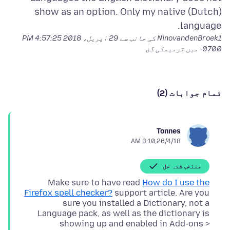
show as an option. Only my native (Dutch)
language.
NinovandenBroek1 کی جانب سے
29 اپریل، 2018 4:57:25 PM
-0700
میں ترمیمکی گئ
تمام جوابات (2)
Tonnes
26/4/18 3:10 AM
منتخب شدہ حل
Make sure to have read
How do I use the
Firefox spell checker?
support article. Are you
sure you installed a Dictionary, not a
Language pack, as well as the dictionary is
showing up and enabled in Add-ons >