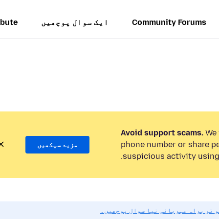
Community Forums
ایک سوال پوچھیں
ibute
Avoid support scams.
We w
phone number or share pe
مزید سیکھیں
suspicious activity using
و تو براہ مہربانی نیا سوال پوچھیں۔