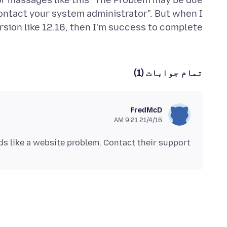
or massages like this "The Problem may be due
ntact your system administrator". But when I
sion like 12.16, then I'm success to complete.
تمام جوابات (1)
FredMcD
21/4/16 9:21 AM
s like a website problem. Contact their support.