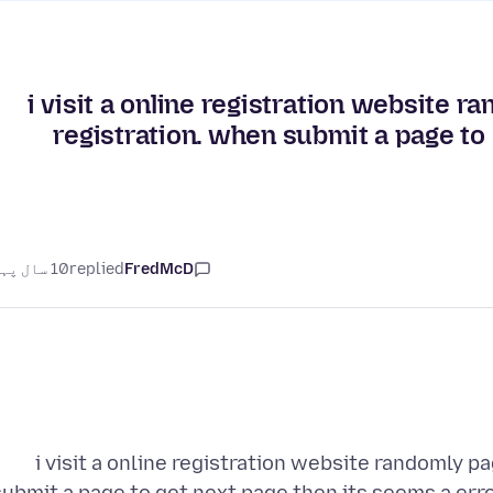
i visit a online registration website 
registration. when submit a page to
FredMcD
replied
10 سال پہلے
i visit a online registration website randomly 