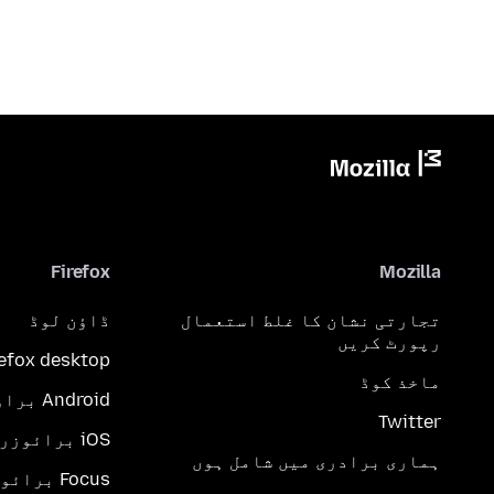
Firefox
Mozilla
تجارتی نشان کا غلط استعمال
ڈاؤن لوڈ
رپورٹ کریں
refox desktop
ماخذ کوڈ
Android براؤزر
Twitter
iOS برائوزر
ہماری برادری میں شامل ہوں
Focus برائوزر