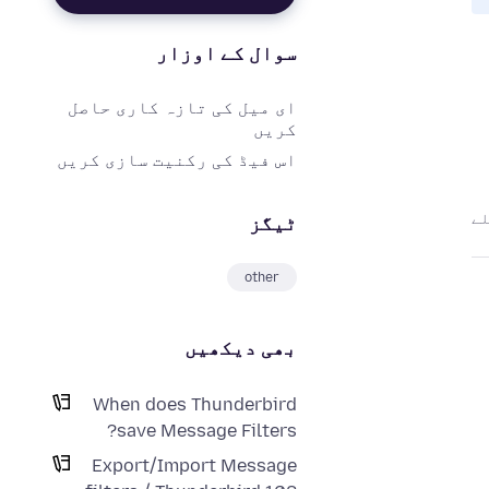
سوال کے اوزار
ای میل کی تازہ کاری حاصل
کریں
اس فیڈ کی رکنیت سازی کریں
ٹیگز
other
بھی دیکھیں
When does Thunderbird
save Message Filters?
Export/Import Message