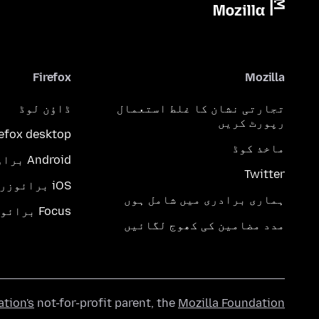
Firefox
Mozilla
ڈاؤن لوڈ
تجارتی نشان کا غلط استعمال
رپورٹ کریں
refox desktop
ماخذ کوڈ
Android براؤزر
Twitter
iOS برائوزر
ہماری برادری میں شامل ہوں
Focus برائوزر
مدد مضامین کی کھوج لگائیں
ation's
not-for-profit parent, the
Mozilla Foundation