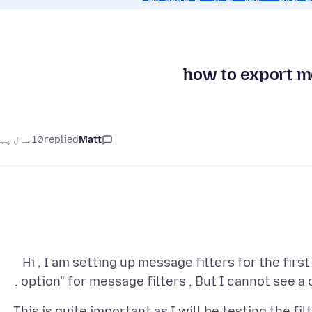
how to export m
10 سال پہلے
replied
Matt
Hi , I am setting up message filters for the fir
option" for message filters , But I cannot see a 
This is quite important as I will be testing the f