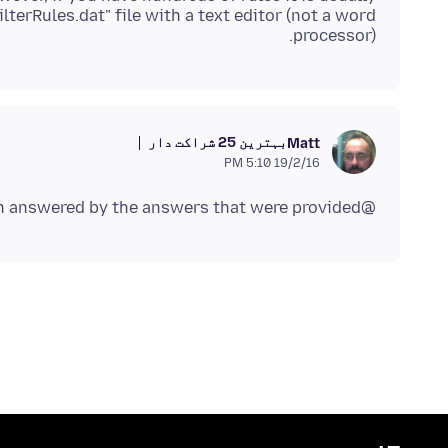
lterRules.dat" file with a text editor (not a word
processor).
بہترین 25 شراکت دار
Matt
19/2/16 5:10 PM
@Justwondering25 Has your question been answered by the answers that were provided?