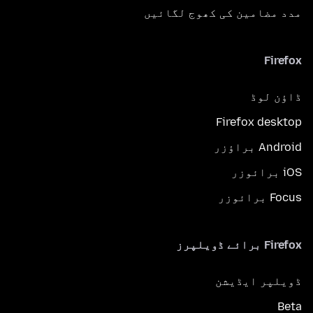
مدد مضامین کی کھوج لگائیں
Firefox
ڈاؤن لوڈ
Firefox desktop
Android براؤزر
iOS برائوزر
Focus برائوزر
Firefox برائے ڈویلپرز
ڈویلپر ایڈیشن
Beta