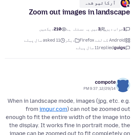
آرکائیو شدہ
Zoom out images in landscape
1
جواب دیں
3
میں یہ مسئلہ ہے
210
دیکھیں
Android کے لئے Firefox
دیگر
asked 11 سال پہلے
guigs
replied
11 سال پہلے
compote
12/29/14, 9:37 PM
When in landscape mode, images (jpg, etc. e.g.
from
imgur.com
) can not be zoomed out
enough to fit the entire width of the image into
the display. It works fine in portrait mode, the
image can be zoomed out to fit completely on