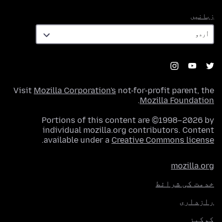
زبانیں
زبانیں
Visit
Mozilla Corporation's
not-for-profit parent, the
.
Mozilla Foundation
Portions of this content are ©1998–2026 by
individual mozilla.org contributors. Content
.
available under a
Creative Commons license
mozilla.org
خدمت کی شرائط
رازداری
کوکیز