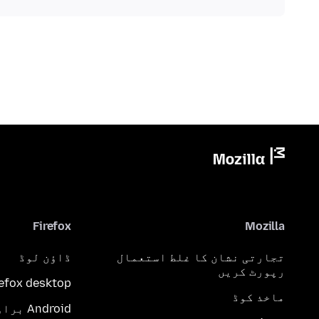
Firefox
Mozilla
تجارتی نشان کا غلط استعمال
ڈاؤن لوڈ
رپورٹ کریں
refox desktop
ماخذ کوڈ
Android براؤزر