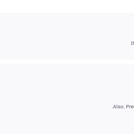
I
Also, Pr