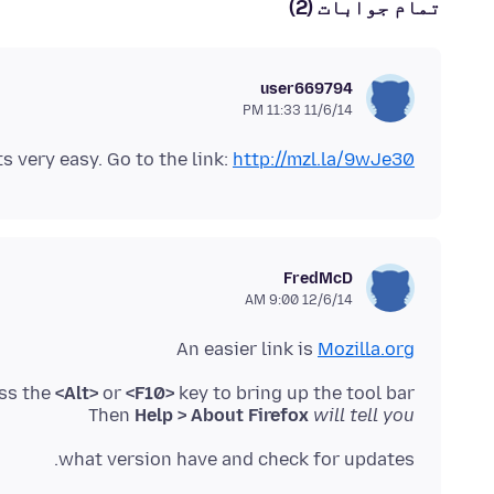
تمام جوابات (2)
user669794
11/6/14 11:33 PM
ts very easy. Go to the link:
http://mzl.la/9wJe30
FredMcD
12/6/14 9:00 AM
An easier link is
Mozilla.org
ess the
<Alt>
or
<F10>
Then
Help > About Firefox
will tell you
what version have and check for updates.