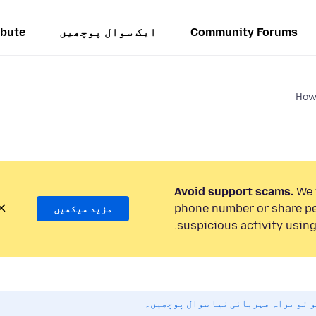
Community Forums
ایک سوال پوچھیں
ibute
How 
Avoid support scams.
We w
phone number or share pe
مزید سیکھیں
suspicious activity using
و تو براہ مہربانی نیا سوال پوچھیں۔