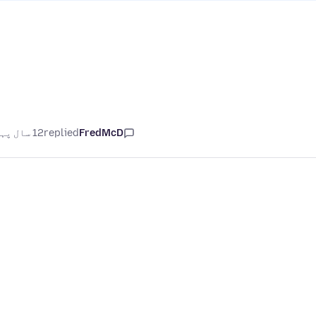
FredMcD
replied
12 سال پہلے