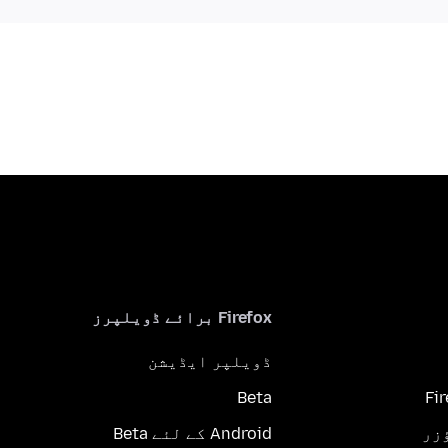
Firefox برائے ڈویلپرز
ڈویلپر ایڈیشن
Beta
Fi
Android کے لئے Beta