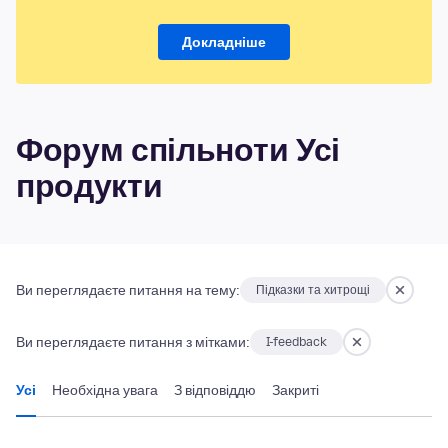
Докладніше
Форум спільноти Усі
продукти
Ви переглядаєте питання на тему:
Підказки та хитрощі
Ви переглядаєте питання з мітками:
I-feedback
Усі
Необхідна увага
З відповіддю
Закриті