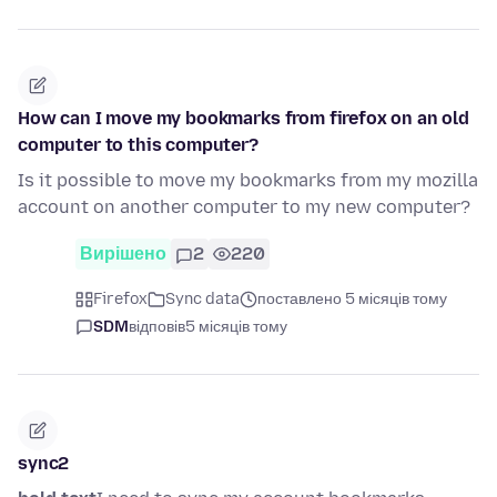
How can I move my bookmarks from firefox on an old
computer to this computer?
Is it possible to move my bookmarks from my mozilla
account on another computer to my new computer?
Вирішено
2
220
Firefox
Sync data
поставлено 5 місяців тому
SDM
відповів
5 місяців тому
sync2