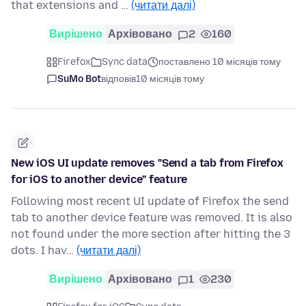
that extensions and …
(читати далі)
Вирішено
Архівовано
2
160
Firefox
Sync data
поставлено 10 місяців тому
SuMo Bot
відповів
10 місяців тому
New iOS UI update removes "Send a tab from Firefox
for iOS to another device" feature
Following most recent UI update of Firefox the send
tab to another device feature was removed. It is also
not found under the more section after hitting the 3
dots. I hav…
(читати далі)
Вирішено
Архівовано
1
230