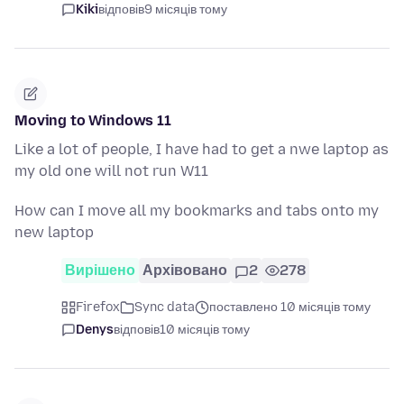
Kiki
відповів
9 місяців тому
Moving to Windows 11
Like a lot of people, I have had to get a nwe laptop as
my old one will not run W11
How can I move all my bookmarks and tabs onto my
new laptop
Вирішено
Архівовано
2
278
Firefox
Sync data
поставлено 10 місяців тому
Denys
відповів
10 місяців тому