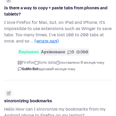
Is there a way to copy + paste tabs from phones and
tablets?
I love Firefox for Mac, but, on iPad and iPhone, it's
impossible to use extensions such as Winger to save
tabs. Too many times, I've lost 100 to 200 tabs at
once, and so …
(читати далі)
Вирішено
Архівовано
5
360
Firefox
Sync data
поставлено 8 місяців тому
SuMo Bot
відповів
8 місяців тому
sincronizing bookmarks
Hello How can I sincronize my bookmarks from my
Android phone to Firefox on my laptop?