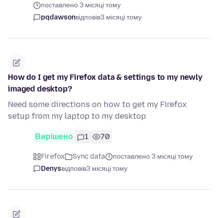
поставлено 3 місяці тому
pqdawson
відповів
3 місяці тому
How do I get my Firefox data & settings to my newly
imaged desktop?
Need some directions on how to get my Firefox
setup from my laptop to my desktop
Вирішено
1
70
Firefox
Sync data
поставлено 3 місяці тому
Denys
відповів
3 місяці тому