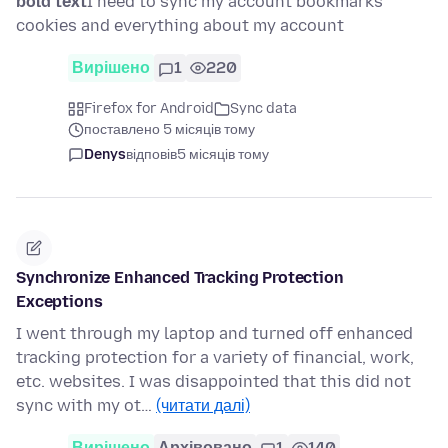
bold text
I need to sync my account bookmarks
cookies and everything about my account
Вирішено
1
220
Firefox for Android
Sync data
поставлено 5 місяців тому
Denys
відповів
5 місяців тому
Synchronize Enhanced Tracking Protection
Exceptions
I went through my laptop and turned off enhanced
tracking protection for a variety of financial, work,
etc. websites. I was disappointed that this did not
sync with my ot…
(читати далі)
Вирішено
Архівовано
1
140