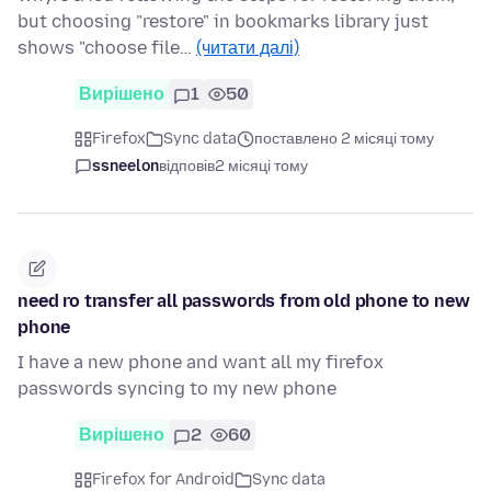
but choosing "restore" in bookmarks library just
shows "choose file…
(читати далі)
Вирішено
1
50
Firefox
Sync data
поставлено 2 місяці тому
ssneelon
відповів
2 місяці тому
need ro transfer all passwords from old phone to new
phone
I have a new phone and want all my firefox
passwords syncing to my new phone
Вирішено
2
60
Firefox for Android
Sync data