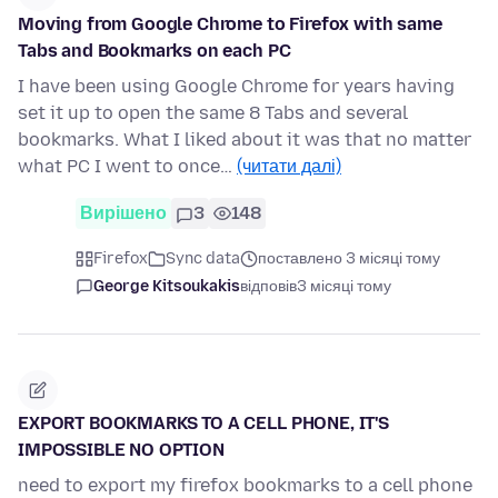
Moving from Google Chrome to Firefox with same
Tabs and Bookmarks on each PC
I have been using Google Chrome for years having
set it up to open the same 8 Tabs and several
bookmarks. What I liked about it was that no matter
what PC I went to once…
(читати далі)
Вирішено
3
148
Firefox
Sync data
поставлено 3 місяці тому
George Kitsoukakis
відповів
3 місяці тому
EXPORT BOOKMARKS TO A CELL PHONE, IT'S
IMPOSSIBLE NO OPTION
need to export my firefox bookmarks to a cell phone