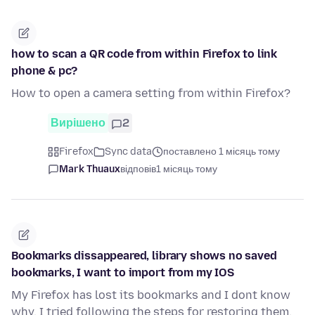
how to scan a QR code from within Firefox to link
phone & pc?
How to open a camera setting from within Firefox?
Вирішено
2
Firefox
Sync data
поставлено 1 місяць тому
Mark Thuaux
відповів
1 місяць тому
Bookmarks dissappeared, library shows no saved
bookmarks, I want to import from my IOS
My Firefox has lost its bookmarks and I dont know
why. I tried following the steps for restoring them,