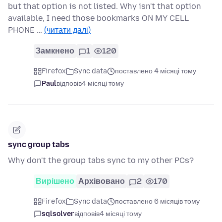
but that option is not listed. Why isn't that option
available, I need those bookmarks ON MY CELL
PHONE …
(читати далі)
Замкнено
1
120
Firefox
Sync data
поставлено 4 місяці тому
Paul
відповів
4 місяці тому
sync group tabs
Why don't the group tabs sync to my other PCs?
Вирішено
Архівовано
2
170
Firefox
Sync data
поставлено 6 місяців тому
sqlsolver
відповів
4 місяці тому