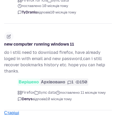
Firefox for iOS
Sync data
поставлено 10 місяців тому
TyDraniu
відповів
10 місяців тому
new computer running windows 11
do i still need to download firefox, have already
loged in with email and new password,can i still
recover bookmarks history etc. hope you can help
thanks.
Вирішено
Архівовано
1
150
Firefox
Sync data
поставлено 11 місяців тому
Denys
відповів
10 місяців тому
Старіші