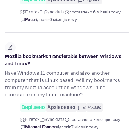
Firefox
Sync data
поставлено 6 місяців тому
Paul
відповів
6 місяців тому
Mozilla bookmarks transferable between Windows
and Linux?
Have Windows 11 computer and also another
computer that is Linux based. Will my bookmarks
from my Mozilla account on windows 11 be
accessible on my Linux machine?
Вирішено
Архівовано
2
180
Firefox
Sync data
поставлено 7 місяців тому
Michael Fonner
відповів
7 місяців тому