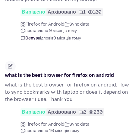
Вирішено
Архівовано
1
120
Firefox for Android
Sync data
поставлено 9 місяців тому
Denys
відповів
9 місяців тому
what is the best browser for firefox on android
what is the best browser for firefox on android. How
to sync bookmarks with laptop or does it depend on
the browser I use. Thank You
Вирішено
Архівовано
2
250
Firefox for Android
Sync data
поставлено 10 місяців тому