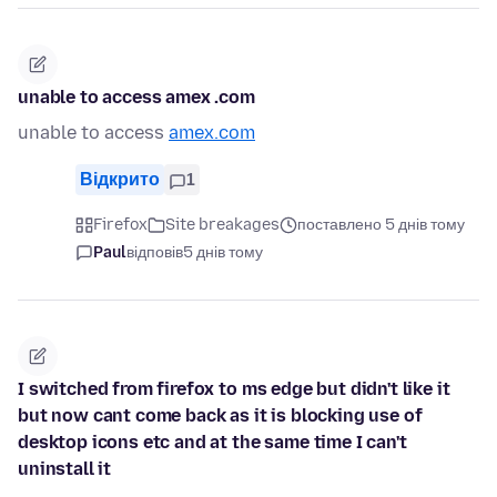
unable to access amex .com
unable to access
amex.com
Відкрито
1
Firefox
Site breakages
поставлено 5 днів тому
Paul
відповів
5 днів тому
I switched from firefox to ms edge but didn't like it
but now cant come back as it is blocking use of
desktop icons etc and at the same time I can't
uninstall it