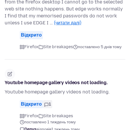
from the firefox desktop I cannot go to the selected
web site nothing happens. But edge works normally
I find that my memorised passwords do not work
unless I use EDGE I …
(читати далі)
Відкрито
Firefox
Site breakages
поставлено 5 днів тому
Youtube homepage gallery videos not loading.
Youtube homepage gallery videos not loading.
Відкрито
1
Firefox
Site breakages
поставлено 1 тиждень тому
Denys
відповів
1 тиждень тому