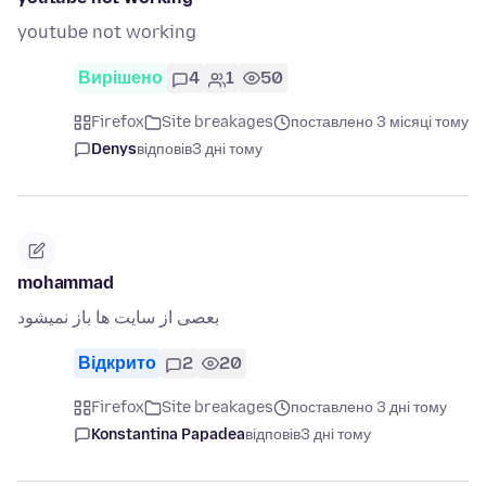
youtube not working
Вирішено
4
1
50
Firefox
Site breakages
поставлено 3 місяці тому
Denys
відповів
3 дні тому
mohammad
بعصی از سایت ها باز نمیشود
Відкрито
2
20
Firefox
Site breakages
поставлено 3 дні тому
Konstantina Papadea
відповів
3 дні тому