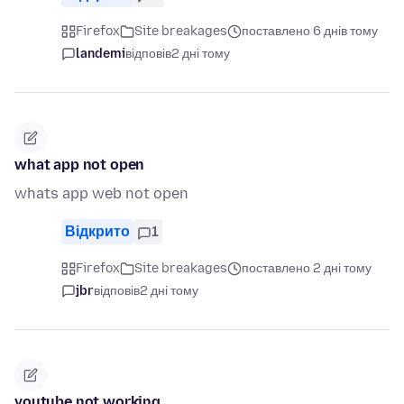
Firefox
Site breakages
поставлено 6 днів тому
landemi
відповів
2 дні тому
what app not open
whats app web not open
Відкрито
1
Firefox
Site breakages
поставлено 2 дні тому
jbr
відповів
2 дні тому
youtube not working