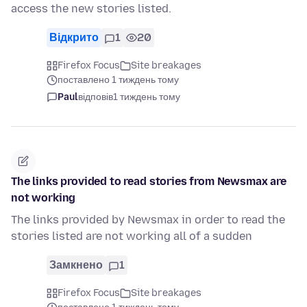
access the new stories listed.
Відкрито
1
20
Firefox Focus
Site breakages
поставлено 1 тиждень тому
Paul
відповів
1 тиждень тому
The links provided to read stories from Newsmax are
not working
The links provided by Newsmax in order to read the
stories listed are not working all of a sudden
Замкнено
1
Firefox Focus
Site breakages