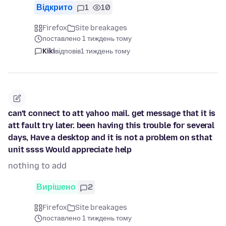
Відкрито
1
10
Firefox
Site breakages
поставлено 1 тиждень тому
Kiki
відповів
1 тиждень тому
can't connect to att yahoo mail. get message that it is
att fault try later. been having this trouble for several
days, Have a desktop and it is not a problem on sthat
unit ssss Would appreciate help
nothing to add
Вирішено
2
Firefox
Site breakages
поставлено 1 тиждень тому