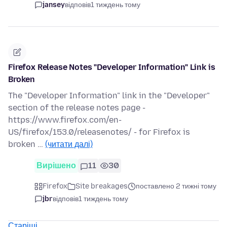
jansey
відповів
1 тиждень тому
Firefox Release Notes "Developer Information" Link is
Broken
The "Developer Information" link in the "Developer"
section of the release notes page -
https://www.firefox.com/en-
US/firefox/153.0/releasenotes/ - for Firefox is
broken …
(читати далі)
Вирішено
11
30
Firefox
Site breakages
поставлено 2 тижні тому
jbr
відповів
1 тиждень тому
Старіші