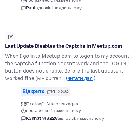
поставлено 1 тиждень тому
Paul
відповів
1 тиждень тому
Last Update Disables the Captcha in Meetup.com
When I go into Meetup.com to logon to my account
the captcha function doesn't work and the LOG IN
button does not enable. Before the last update it
worked fine (My curren…
(читати далі)
Відкрито
4
10
Firefox
Site breakages
поставлено 1 тиждень тому
K3nn3th43228
відповів
1 тиждень тому