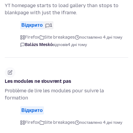
YT homepage starts to load gallery than stops to
blankpage with just the iframe.
Відкрито
1
Firefox
Site breakages
поставлено 4 дні тому
Balázs Meskó
відповів
4 дні тому
Les modules ne s'ouvrent pas
Problème de lire les modules pour suivre la
formation
Відкрито
Firefox
Site breakages
поставлено 4 дні тому