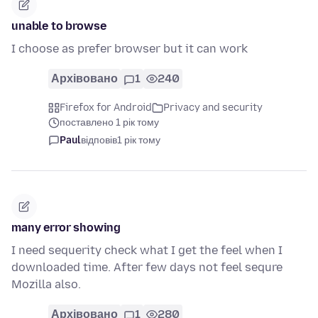
unable to browse
I choose as prefer browser but it can work
Архівовано
1
240
Firefox for Android
Privacy and security
поставлено 1 рік тому
Paul
відповів
1 рік тому
many error showing
I need sequerity check what I get the feel when I
downloaded time. After few days not feel sequre
Mozilla also.
Архівовано
1
280