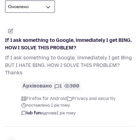
If I ask something to Google, immediately I get BING.
HOW I SOLVE THIS PROBLEM?
If I ask something to Google, immediately I get Bing
BUT I HATE BING. HOW I SOLVE THIS PROBLEM?
Thanks
Архівовано
1
300
Firefox for Android
Privacy and security
поставлено 1 рік тому
iub fun
відповів
1 рік тому