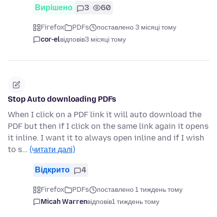
Вирішено
3
60
Firefox
PDFs
поставлено 3 місяці тому
cor-el
відповів
3 місяці тому
Stop Auto downloading PDFs
When I click on a PDF link it will auto download the
PDF but then if I click on the same link again it opens
it inline. I want it to always open inline and if I wish
to s…
(читати далі)
Відкрито
4
Firefox
PDFs
поставлено 1 тиждень тому
Micah Warren
відповів
1 тиждень тому