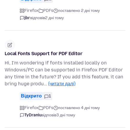
Firefox
PDFs
поставлено 2 дні тому
jbr
відповів
2 дні тому
Local Fonts Support for PDF Editor
Hi, I'm wondering if fonts installed locally on
Windows/PC can be supported in Firefox PDF Editor
any time in the future? If you add this feature, it can
bring huge produ…
(читати далі)
Відкрито
1
Firefox
PDFs
поставлено 4 дні тому
TyDraniu
відповів
3 дні тому