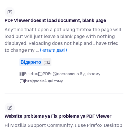
PDF Viewer doesnt load document, blank page
Anytime that I open a pdf using firefox the page will
load but will just leave a blank page with nothing
displayed. Reloading does not help and I have tried
to change my …
(читати далі)
Відкрито
1
Firefox
PDFs
поставлено 6 днів тому
jbr
відповів
4 дні тому
Website problems ya Fix problems ya PDF Viewer
Hi Mozilla Support Community, I use Firefox Desktop