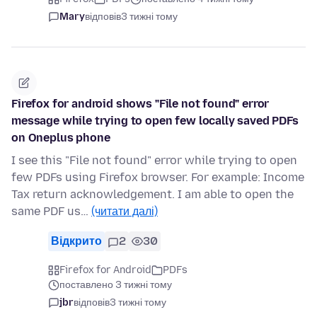
Mary
відповів
3 тижні тому
Firefox for android shows "File not found" error
message while trying to open few locally saved PDFs
on Oneplus phone
I see this "File not found" error while trying to open
few PDFs using Firefox browser. For example: Income
Tax return acknowledgement. I am able to open the
same PDF us…
(читати далі)
Відкрито
2
30
Firefox for Android
PDFs
поставлено 3 тижні тому
jbr
відповів
3 тижні тому