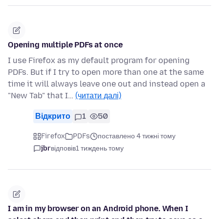
Opening multiple PDFs at once
I use Firefox as my default program for opening
PDFs. But if I try to open more than one at the same
time it will always leave one out and instead open a
"New Tab" that I…
(читати далі)
Відкрито
1
50
Firefox
PDFs
поставлено 4 тижні тому
jbr
відповів
1 тиждень тому
I am in my browser on an Android phone. When I