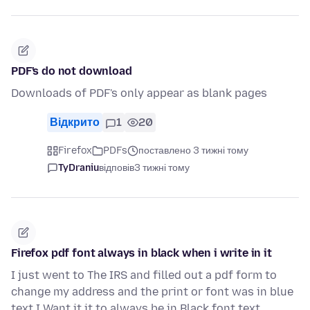
PDF's do not download
Downloads of PDF's only appear as blank pages
Відкрито
1
20
Firefox
PDFs
поставлено 3 тижні тому
TyDraniu
відповів
3 тижні тому
Firefox pdf font always in black when i write in it
I just went to The IRS and filled out a pdf form to
change my address and the print or font was in blue
text I Want it it to always be in Black font text