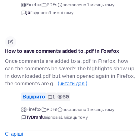
Firefox
PDFs
поставлено 1 місяць тому
jbr
відповів
4 тижні тому
How to save comments added to .pdf in Forefox
Once comments are added to a .pdf in Firefox, how
can the comments be saved? The highlights show up
in downloaded.pdf but when opened again in Firefox,
the comments are g…
(читати далі)
Відкрито
1
50
Firefox
PDFs
поставлено 1 місяць тому
TyDraniu
відповів
1 місяць тому
Старіші