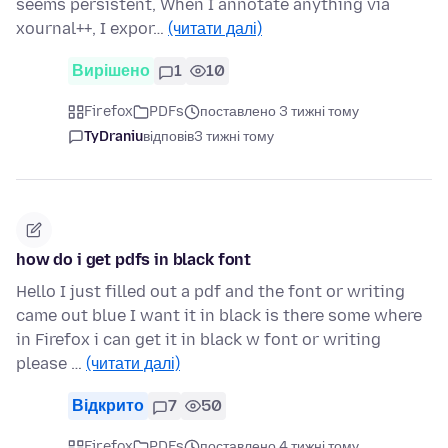
seems persistent, When I annotate anything via
xournal++, I expor…
(читати далі)
Вирішено
1
10
Firefox
PDFs
поставлено 3 тижні тому
TyDraniu
відповів
3 тижні тому
how do i get pdfs in black font
Hello I just filled out a pdf and the font or writing
came out blue I want it in black is there some where
in Firefox i can get it in black w font or writing
please …
(читати далі)
Відкрито
7
50
Firefox
PDFs
поставлено 4 тижні тому