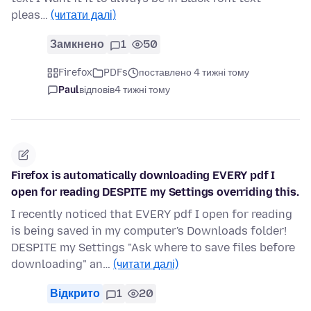
pleas…
(читати далі)
Замкнено
1
50
Firefox
PDFs
поставлено 4 тижні тому
Paul
відповів
4 тижні тому
Firefox is automatically downloading EVERY pdf I
open for reading DESPITE my Settings overriding this.
I recently noticed that EVERY pdf I open for reading
is being saved in my computer's Downloads folder!
DESPITE my Settings "Ask where to save files before
downloading" an…
(читати далі)
Відкрито
1
20