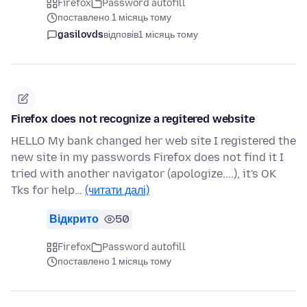
Firefox
Password autofill
поставлено 1 місяць тому
gasilovds
відповів
1 місяць тому
Firefox does not recognize a regitered website
HELLO My bank changed her web site I registered the
new site in my passwords Firefox does not find it I
tried with another navigator (apologize....), it's OK
Tks for help…
(читати далі)
Відкрито
50
Firefox
Password autofill
поставлено 1 місяць тому