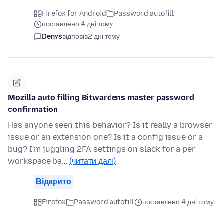
Firefox for Android
Password autofill
поставлено 4 дні тому
Denys
відповів
2 дні тому
Mozilla auto filling Bitwardens master password
confirmation
Has anyone seen this behavior? Is it really a browser
issue or an extension one? Is it a config issue or a
bug? I'm juggling 2FA settings on slack for a per
workspace ba…
(читати далі)
Відкрито
Firefox
Password autofill
поставлено 4 дні тому