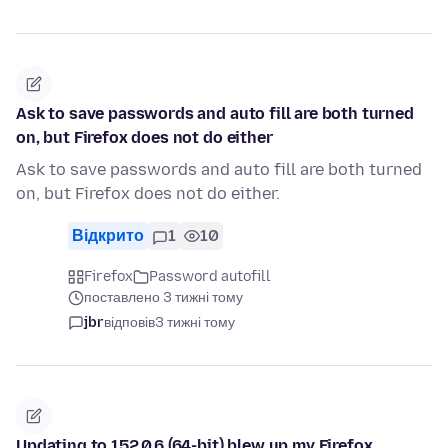
Ask to save passwords and auto fill are both turned
on, but Firefox does not do either
Ask to save passwords and auto fill are both turned
on, but Firefox does not do either.
Відкрито
1
10
Firefox
Password autofill
поставлено 3 тижні тому
jbr
відповів
3 тижні тому
Updating to 152.0.6 (64-bit) blew up my Firefox