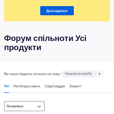
Докладніше
Форум спільноти Усі
продукти
Ви переглядаєте питання на тему:
Password autofill
Усі
Необхідна увага
З відповіддю
Закриті