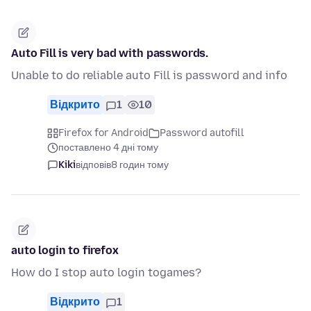
Auto Fill is very bad with passwords.
Unable to do reliable auto Fill is password and info
Відкрито
1
10
Firefox for Android
Password autofill
поставлено 4 дні тому
Kiki
відповів
8 годин тому
auto login to firefox
How do I stop auto login togames?
Відкрито
1