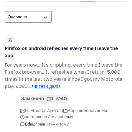
Firefox on android refreshes every time I leave the
app.
For years now... It's crippling, every time I leave the
Firefox browser... It refreshes when I return. 5,000
times in the last two years since I got my Motorola
play 2023…
(читати далі)
Замкнено
1
40
Firefox for Android
App responsiveness
поставлено 2 місяці тому
Ed
відповів
3 тижні тому