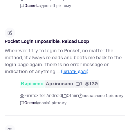
Diane L
відповів
1 рік тому
Pocket Login Impossible, Reload Loop
Whenever I try to login to Pocket, no matter the
method, it always reloads and boots me back to the
login page again. There is no error message or
indication of anything …
(читати далі)
Вирішено
Архівовано
1
130
Firefox for Android
Other
поставлено 1 рік тому
Oren
відповів
1 рік тому