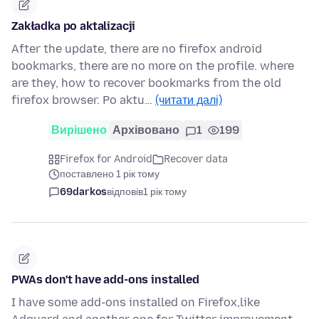
Zakładka po aktalizacji
After the update, there are no firefox android
bookmarks, there are no more on the profile. where
are they, how to recover bookmarks from the old
firefox browser. Po aktu…
(читати далі)
Вирішено
Архівовано
1
199
Firefox for Android
Recover data
поставлено 1 рік тому
69darkos
відповів
1 рік тому
PWAs don't have add-ons installed
I have some add-ons installed on Firefox,like