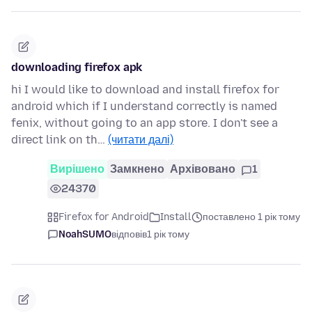
downloading firefox apk
hi I would like to download and install firefox for
android which if I understand correctly is named
fenix, without going to an app store. I don't see a
direct link on th…
(читати далі)
Вирішено
Замкнено
Архівовано
1
24370
Firefox for Android
Install
поставлено 1 рік тому
NoahSUMO
відповів
1 рік тому