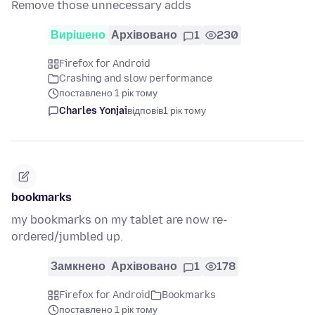
Remove those unnecessary adds
Вирішено
Архівовано
1
230
Firefox for Android
Crashing and slow performance
поставлено 1 рік тому
Charles Yonjai
відповів
1 рік тому
bookmarks
my bookmarks on my tablet are now re-
ordered/jumbled up.
Замкнено
Архівовано
1
178
Firefox for Android
Bookmarks
поставлено 1 рік тому