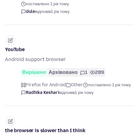
поставлено 1 рік тому
dule
відповів
1 рік тому
YouTube
Android support browser
Вирішено
Архівовано
1
289
Firefox for Android
Other
поставлено 1 рік тому
Radhika Keshari
відповів
1 рік тому
the browser is slower than I think