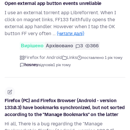
Open external app button events unreliable
I use an external torrent app LibreTorrent. When I
click on magnet links, FF133 faithfully opens the
external app handler. However when I tap the OK
button FF very often …
(читати далі)
Вирішено
Архівовано
3
366
Firefox for Android
Links
поставлено 1 рік тому
hosney
відповів
1 рік тому
Firefox (PC) and Firefox Browser (Android - version
133.0.3) have bookmarks synchronized, but not sorted
according to the "Manage Bookmarks" on the latter
Hi all, There is a bug regarding the "Manage