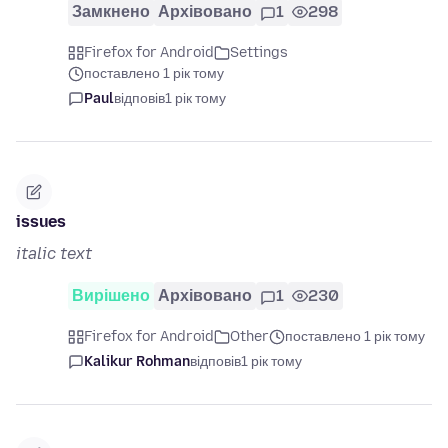
Замкнено
Архівовано
1
298
Firefox for Android
Settings
поставлено 1 рік тому
Paul
відповів
1 рік тому
issues
italic text
Вирішено
Архівовано
1
230
Firefox for Android
Other
поставлено 1 рік тому
Kalikur Rohman
відповів
1 рік тому