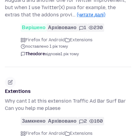
Adguard and another one for Twitter improvement,
but when I use Twitter(X) pwa for example, the
extras that the addons provi…
(читати далі)
Вирішено
Архівовано
1
230
Firefox for Android
Extensions
поставлено 1 рік тому
Theodore
відповів
1 рік тому
Extentions
Why cant I at this extension Traffic Ad Bar Surf Bar
Can you help me plaese
Замкнено
Архівовано
2
160
Firefox for Android
Extensions