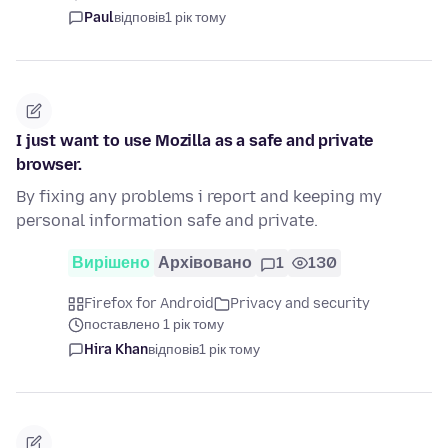
Paul
відповів
1 рік тому
I just want to use Mozilla as a safe and private
browser.
By fixing any problems i report and keeping my
personal information safe and private.
Вирішено
Архівовано
1
130
Firefox for Android
Privacy and security
поставлено 1 рік тому
Hira Khan
відповів
1 рік тому