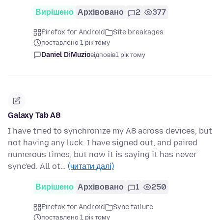
Вирішено
Архівовано
2
377
Firefox for Android
Site breakages
поставлено 1 рік тому
Daniel DiMuzio
відповів
1 рік тому
Galaxy Tab A8
I have tried to synchronize my A8 across devices, but
not having any luck. I have signed out, and paired
numerous times, but now it is saying it has never
sync'ed. All ot…
(читати далі)
Вирішено
Архівовано
1
250
Firefox for Android
Sync failure
поставлено 1 рік тому