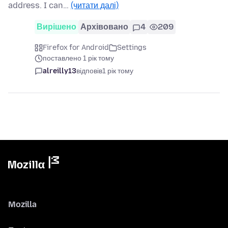
address. I can…
(читати далі)
Вирішено
Архівовано
4
209
Firefox for Android
Settings
поставлено 1 рік тому
alreilly13
відповів
1 рік тому
Mozilla