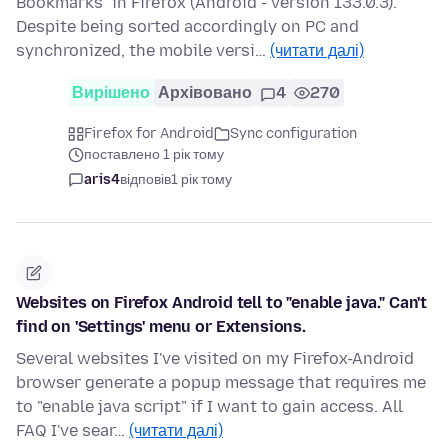
Bookmarks" in Firefox (Android - version 133.0.3).
Despite being sorted accordingly on PC and
synchronized, the mobile versi…
(читати далі)
Вирішено
Архівовано
4
270
Firefox for Android
Sync configuration
поставлено 1 рік тому
aris4
відповів
1 рік тому
Websites on Firefox Android tell to "enable java." Can't
find on 'Settings' menu or Extensions.
Several websites I've visited on my Firefox-Android
browser generate a popup message that requires me
to "enable java script" if I want to gain access. All
FAQ I've sear…
(читати далі)