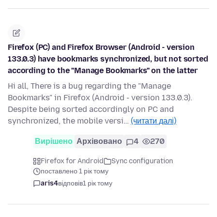
Firefox (PC) and Firefox Browser (Android - version
133.0.3) have bookmarks synchronized, but not sorted
according to the "Manage Bookmarks" on the latter
Hi all, There is a bug regarding the "Manage
Bookmarks" in Firefox (Android - version 133.0.3).
Despite being sorted accordingly on PC and
synchronized, the mobile versi…
(читати далі)
Вирішено
Архівовано
4
270
Firefox for Android
Sync configuration
поставлено 1 рік тому
aris4
відповів
1 рік тому