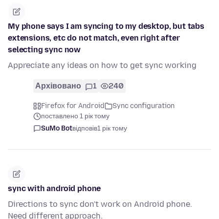
My phone says I am syncing to my desktop, but tabs
extensions, etc do not match, even right after
selecting sync now
Appreciate any ideas on how to get sync working
Архівовано
1
240
Firefox for Android
Sync configuration
поставлено 1 рік тому
SuMo Bot
відповів
1 рік тому
sync with android phone
Directions to sync don't work on Android phone.
Need different approach.