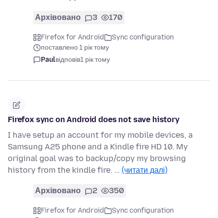
Архівовано
3
170
Firefox for Android
Sync configuration
поставлено 1 рік тому
Paul
відповів
1 рік тому
Firefox sync on Android does not save history
I have setup an account for my mobile devices, a
Samsung A25 phone and a Kindle fire HD 10. My
original goal was to backup/copy my browsing
history from the kindle fire. …
(читати далі)
Архівовано
2
350
Firefox for Android
Sync configuration