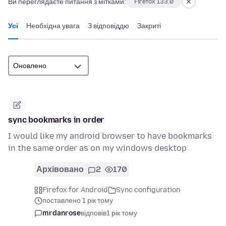
Ви переглядаєте питання з мітками:
Firefox 133.0
Усі
Необхідна увага
З відповіддю
Закриті
sync bookmarks in order
I would like my android browser to have bookmarks
in the same order as on my windows desktop
Архівовано
2
170
Firefox for Android
Sync configuration
поставлено 1 рік тому
mrdanrose
відповів
1 рік тому