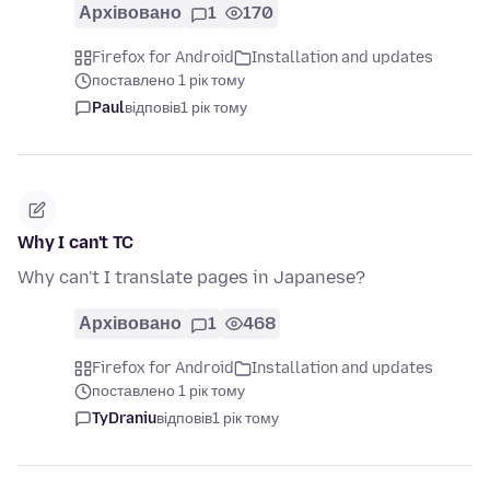
Архівовано
1
170
Firefox for Android
Installation and updates
поставлено 1 рік тому
Paul
відповів
1 рік тому
Why I can't TC
Why can't I translate pages in Japanese?
Архівовано
1
468
Firefox for Android
Installation and updates
поставлено 1 рік тому
TyDraniu
відповів
1 рік тому