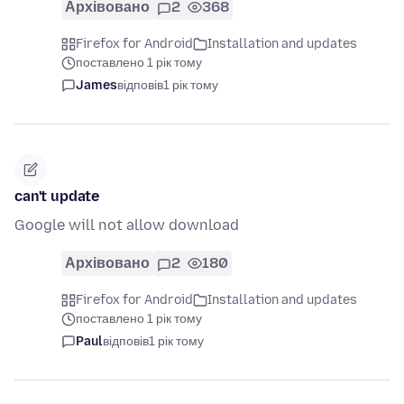
Архівовано
2
368
Firefox for Android
Installation and updates
поставлено 1 рік тому
James
відповів
1 рік тому
can't update
Google will not allow download
Архівовано
2
180
Firefox for Android
Installation and updates
поставлено 1 рік тому
Paul
відповів
1 рік тому