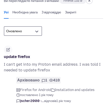
Ви переглядаєте питання з мітками:
Firefox 132.0
Усі
Необхідна увага
З відповіддю
Закриті
update firefox
I can't get into my Proton email address. I was told I
needed to update firefox
Архівовано
1
418
Firefox for Android
Installation and updates
поставлено 1 рік тому
jscher2000 -...
відповів
1 рік тому