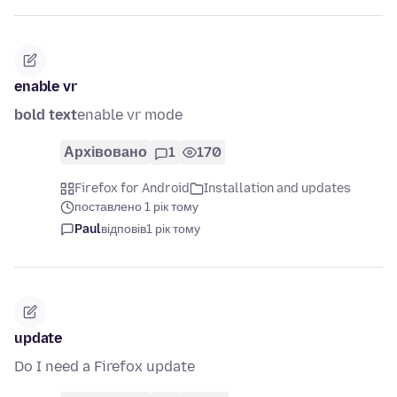
enable vr
bold text
enable vr mode
Архівовано
1
170
Firefox for Android
Installation and updates
поставлено 1 рік тому
Paul
відповів
1 рік тому
update
Do I need a Firefox update