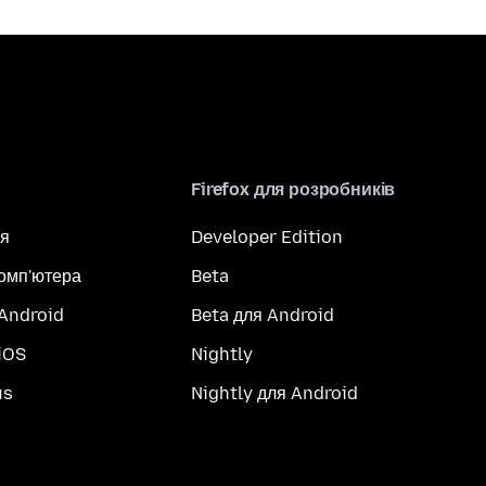
Firefox для розробників
я
Developer Edition
комп'ютера
Beta
 Android
Beta для Android
iOS
Nightly
us
Nightly для Android