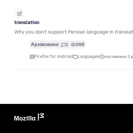
translation
Why you don't support Persian language in transla
Архівовано
1
268
Firefox for Android
Languages
поставлено 1 р