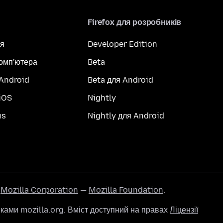
Firefox для розробників
я
Developer Edition
комп'ютера
Beta
 Android
Beta для Android
iOS
Nightly
us
Nightly для Android
ї
Mozilla Corporation
—
Mozilla Foundation
.
ами mozilla.org. Вміст доступний на правах
Ліцензії