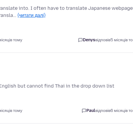
ranslate into. I often have to translate Japanese webpage
Transla…
(читати далі)
ісяців тому
Denys
відповів
5 місяців т
 English but cannot find Thai in the drop down list
ісяців тому
Paul
відповів
6 місяців т