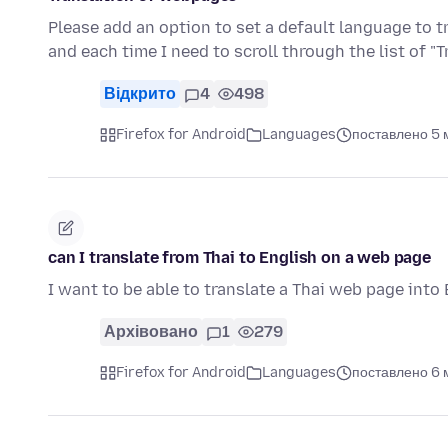
Please add an option to set a default language to t
and each time I need to scroll through the list of "
Відкрито
4
498
Firefox for Android
Languages
поставлено 5 м
can I translate from Thai to English on a web page
I want to be able to translate a Thai web page into
Архівовано
1
279
Firefox for Android
Languages
поставлено 6 м