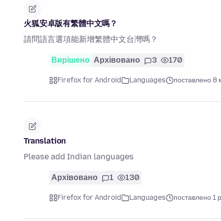
火狐安卓版有繁體中文嗎？
請問語言選項能新增繁體中文台灣嗎？
Вирішено
Архівовано
3
170
Firefox for Android
Languages
поставлено 8 м
Translation
Please add Indian languages
Архівовано
1
130
Firefox for Android
Languages
поставлено 1 р