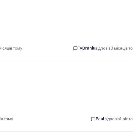
ісяців тому
TyDraniu
відповів
8 місяців т
ік тому
Paul
відповів
1 рік т