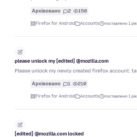
Архівовано
2
150
Firefox for Android
Accounts
поставлено 1 рік
please unlock my [edited] @mozilla.com
Please unlock my newly created firefox account: 
Архівовано
1
210
Firefox for Android
Accounts
поставлено 1 рік
[edited] @mozilla.com locked