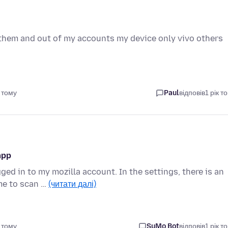
hem and out of my accounts my device only vivo others
 тому
Paul
відповів
1 рік т
app
ged in to my mozilla account. In the settings, there is an
me to scan …
(читати далі)
 тому
SuMo Bot
відповів
1 рік т