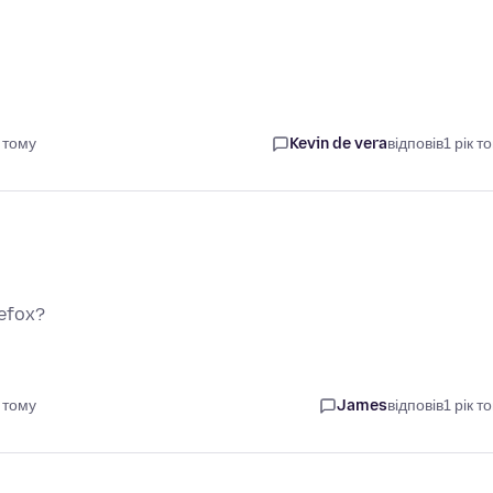
 тому
Kevin de vera
відповів
1 рік т
refox?
 тому
James
відповів
1 рік т