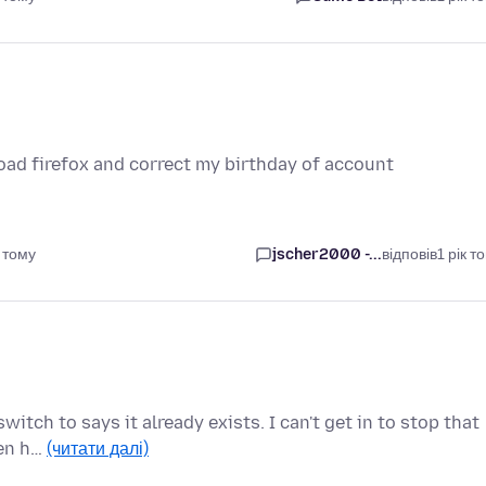
oad firefox and correct my birthday of account
 тому
jscher2000 -...
відповів
1 рік т
itch to says it already exists. I can't get in to stop that
hen h…
(читати далі)