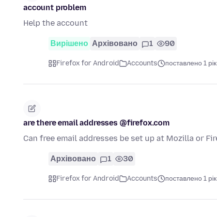
account problem
Help the account
Вирішено
Архівовано
1
90
Firefox for Android
Accounts
поставлено 1 рік
are there email addresses @firefox.com
Can free email addresses be set up at Mozilla or Fi
Архівовано
1
30
Firefox for Android
Accounts
поставлено 1 рік