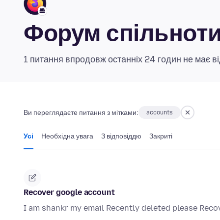
Форум спільноти 
1 питання впродовж останніх 24 годин не має ві
Ви переглядаєте питання з мітками:
accounts
Усі
Необхідна увага
З відповіддю
Закриті
Recover google account
I am shankr my email Recently deleted please Rec