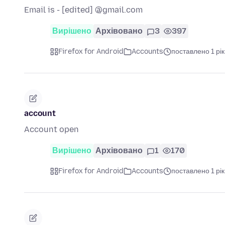
Email is - [edited] @gmail.com
Вирішено
Архівовано
3
397
Firefox for Android
Accounts
поставлено 1 рік
account
Account open
Вирішено
Архівовано
1
170
Firefox for Android
Accounts
поставлено 1 рік