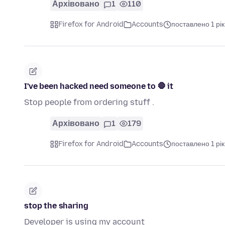
Архівовано
1
110
Firefox for Android
Accounts
поставлено 1 рік
I've been hacked need someone to 🛑 it
Stop people from ordering stuff .
Архівовано
1
179
Firefox for Android
Accounts
поставлено 1 рік
stop the sharing
Developer is using my account