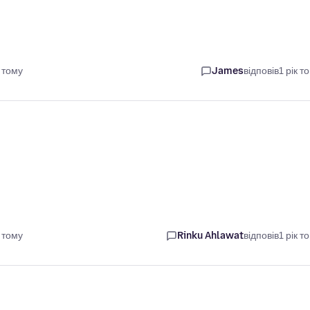
 тому
James
відповів
1 рік т
 тому
Rinku Ahlawat
відповів
1 рік т