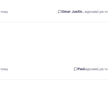
 тому
Omar Justin...
відповів
1 рік т
 тому
Paul
відповів
1 рік т