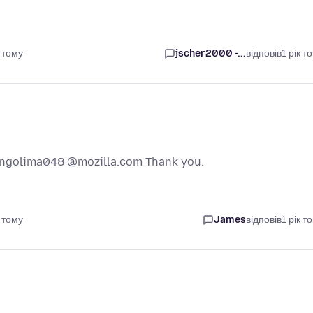
 тому
jscher2000 -...
відповів
1 рік т
tangolima048 @mozilla.com Thank you.
 тому
James
відповів
1 рік т