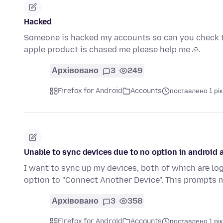
Hacked
Someone is hacked my accounts so can you check t
apple product is chased me please help me 🙏
Архівовано
3
249
Firefox for Android
Accounts
поставлено 1 рік
Unable to sync devices due to no option in android 
I want to sync up my devices, both of which are log
option to "Connect Another Device". This prompts 
Архівовано
3
358
Firefox for Android
Accounts
поставлено 1 рік