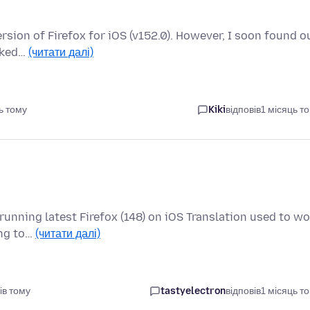
ersion of Firefox for iOS (v152.0). However, I soon found o
icked…
(читати далі)
ь тому
Kiki
відповів
1 місяць т
 running latest Firefox (148) on iOS Translation used to w
ing to…
(читати далі)
ів тому
tastyelectron
відповів
1 місяць т