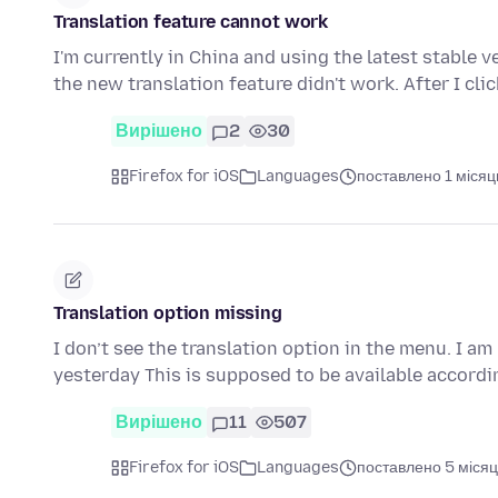
Translation feature cannot work
I'm currently in China and using the latest stable v
the new translation feature didn't work. After I cl
Вирішено
2
30
Firefox for iOS
Languages
поставлено 1 місяц
Translation option missing
I don’t see the translation option in the menu. I am
yesterday This is supposed to be available accord
Вирішено
11
507
Firefox for iOS
Languages
поставлено 5 місяц