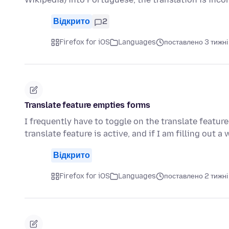
Відкрито
2
Firefox for iOS
Languages
поставлено 3 тижні
Translate feature empties forms
I frequently have to toggle on the translate feature
translate feature is active, and if I am filling out 
Відкрито
Firefox for iOS
Languages
поставлено 2 тижні