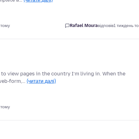
 тому
Rafael Moura
відповів
1 тиждень т
 to view pages in the country I’m living in. When the
a web-form,…
(читати далі)
 тому