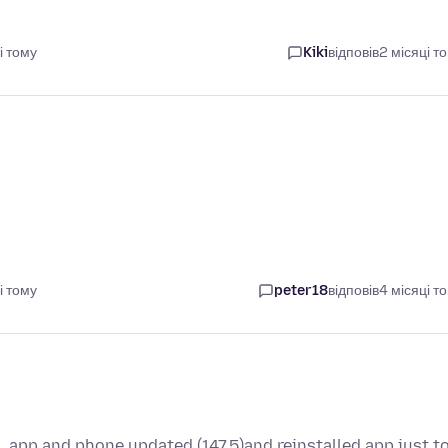
і тому
Kiki
відповів
2 місяці т
і тому
peter18
відповів
4 місяці т
s, app and phone updated (147.5)and reinstalled app just t