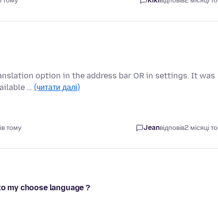
і тому
Kiki
відповів
2 місяці т
anslation option in the address bar OR in settings. It was
ailable …
(читати далі)
ів тому
Jean
відповів
2 місяці т
 to my choose language ?