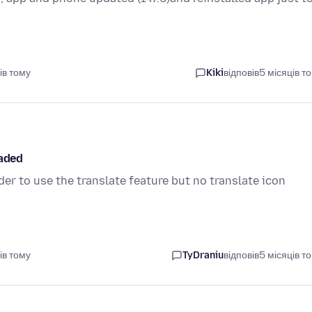
ів тому
Kiki
відповів
5 місяців т
oaded
er to use the translate feature but no translate icon
ів тому
TyDraniu
відповів
5 місяців т