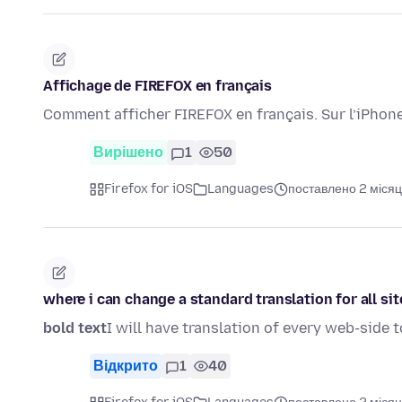
Affichage de FIREFOX en français
Comment afficher FIREFOX en français. Sur l’iPhone j
Вирішено
1
50
Firefox for iOS
Languages
поставлено 2 місяц
where i can change a standard translation for all sit
bold text
I will have translation of every web-side
Відкрито
1
40