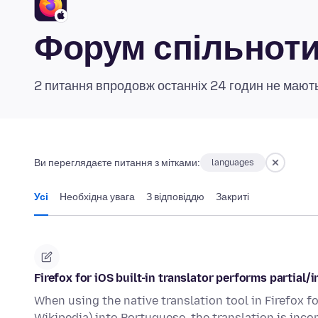
Форум спільноти 
2 питання впродовж останніх 24 годин не мають
Ви переглядаєте питання з мітками:
languages
Усі
Необхідна увага
З відповіддю
Закриті
Firefox for iOS built-in translator performs partial
When using the native translation tool in Firefox fo
Wikipedia) into Portuguese, the translation is inc