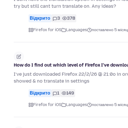
try but still cant turn translate on. Any ideas?
Відкрито
3
378
Firefox for iOS
Languages
поставлено 5 місяц
How do I find out which level of Firefox I’ve downl
I’ve just downloaded Firefox 22/2/26 @ 21:0o in ord
showed & no translate in settings
Відкрито
1
149
Firefox for iOS
Languages
поставлено 5 місяц