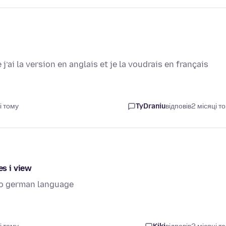
’ai la version en anglais et je la voudrais en français
і тому
TyDraniu
відповів
2 місяці т
es i view
 to german language