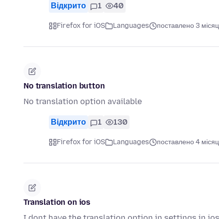
Відкрито
1
40
Firefox for iOS
Languages
поставлено 3 місяц
No translation button
No translation option available
Відкрито
1
130
Firefox for iOS
Languages
поставлено 4 місяц
Translation on ios
I dont have the translation option in settings in io