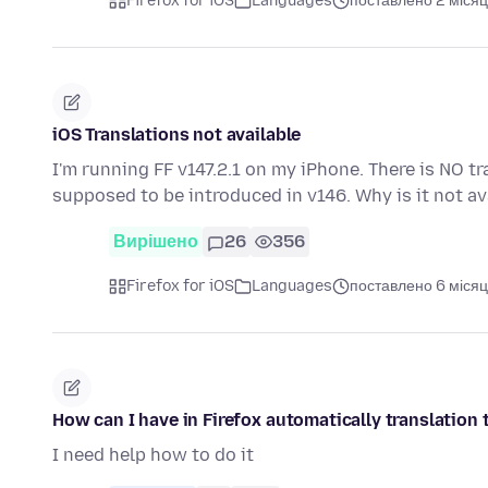
Firefox for iOS
Languages
поставлено 2 місяц
iOS Translations not available
I'm running FF v147.2.1 on my iPhone. There is NO tr
supposed to be introduced in v146. Why is it not av
Вирішено
26
356
Firefox for iOS
Languages
поставлено 6 місяц
How can I have in Firefox automatically translation
I need help how to do it