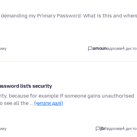
up demanding my Primary Password. What is this and wher
тому
amoun
відповів
4 дні т
assword list's security
rity, because for example if someone gains unauthorised
o see all the …
(читати далі)
тому
jbr
відповів
4 дні т