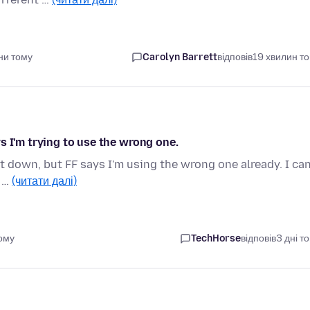
ни тому
Carolyn Barrett
відповів
19 хвилин т
s I'm trying to use the wrong one.
t down, but FF says I'm using the wrong one already. I can
a …
(читати далі)
тому
TechHorse
відповів
3 дні т