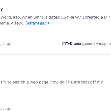
s?
word, esp. when using a dated OS like W7, I created a MP.
 same. A few…
(читати далі)
ць тому
TyDraniu
відповів
1 місяць т
ry to search a web page. how do i delete that off my
ць тому