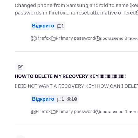
Changed phone from Samsung android to same (keepi
passwords in Firefox...no reset alternative offered!
Відкрито
1
Firefox
Primary password
поставлено 3 тижн
HOW TO DELETE MY RECOVERY KEY!!!!!!!!!!!!!!!!!!!!!!!
I DID NOT WANT A RECOVERY KEY! HOW CAN I DELE
Відкрито
1
10
Firefox
Primary password
поставлено 4 тижн