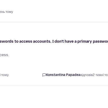
ень тому
swords to access accounts. I don't have a primary passwo
cess.
і тому
Konstantina Papadea
відповів
2 тижні т