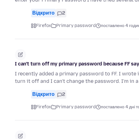
Відкрито
2
Firefox
Primary password
поставлено 4 годи
I can't turn off my primary password because FF say
I recently added a primary password to FF. I wrote i
turn it off and I can't change the password. I'm in 
Відкрито
2
Firefox
Primary password
поставлено 4 дні 