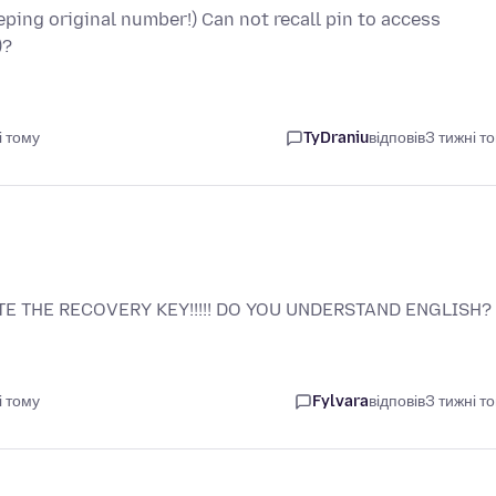
ng original number!) Can not recall pin to access
)?
і тому
TyDraniu
відповів
3 тижні т
TE THE RECOVERY KEY!!!!! DO YOU UNDERSTAND ENGLISH?
і тому
Fylvara
відповів
3 тижні т