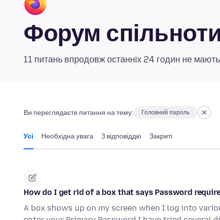
Форум спільноти 
11 питань впродовж останніх 24 годин не мають
Ви переглядаєте питання на тему:
Головний пароль
Усі
Необхідна увага
З відповіддю
Закриті
How do I get rid of a box that says Password requir
A box shows up on my screen when I log into variou
enter your Primary Password I have tried several d