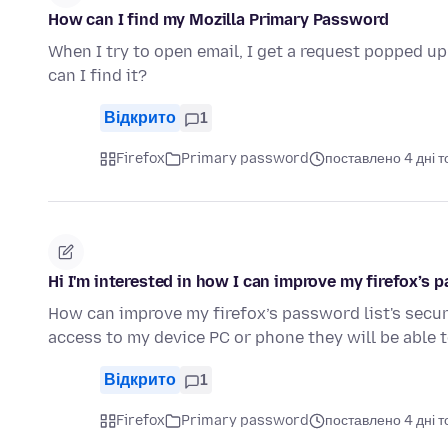
How can I find my Mozilla Primary Password
When I try to open email, I get a request popped 
can I find it?
Відкрито
1
Firefox
Primary password
поставлено 4 дні 
Hi I'm interested in how I can improve my firefox’s p
How can improve my firefox’s password list's secu
access to my device PC or phone they will be able t
Відкрито
1
Firefox
Primary password
поставлено 4 дні 