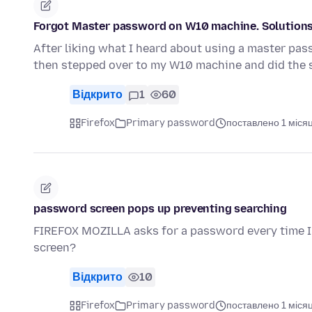
Forgot Master password on W10 machine. Solution
After liking what I heard about using a master pass
then stepped over to my W10 machine and did the
Відкрито
1
60
Firefox
Primary password
поставлено 1 міся
password screen pops up preventing searching
FIREFOX MOZILLA asks for a password every time I t
screen?
Відкрито
10
Firefox
Primary password
поставлено 1 міся