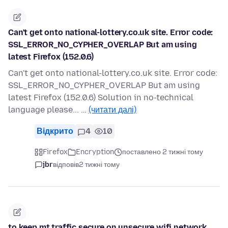
Can't get onto national-lottery.co.uk site. Error code:
SSL_ERROR_NO_CYPHER_OVERLAP But am using
latest Firefox (152.0.6)
Can't get onto national-lottery.co.uk site. Error code:
SSL_ERROR_NO_CYPHER_OVERLAP But am using
latest Firefox (152.0.6) Solution in no-technical
language please... …
(читати далі)
Відкрито
4
10
Firefox
Encryption
поставлено 2 тижні тому
jbr
відповів
2 тижні тому
to keep mt traffic secure on unsecure wifi network