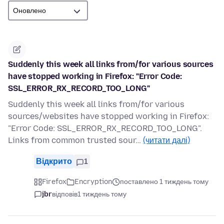
Suddenly this week all links from/for various sources
have stopped working in Firefox: "Error Code:
SSL_ERROR_RX_RECORD_TOO_LONG"
Suddenly this week all links from/for various
sources/websites have stopped working in Firefox:
"Error Code: SSL_ERROR_RX_RECORD_TOO_LONG".
Links from common trusted sour…
(читати далі)
Відкрито
1
Firefox
Encryption
поставлено 1 тиждень тому
jbr
відповів
1 тиждень тому