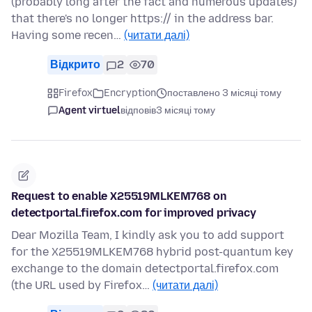
(probably long after the fact and numerous updates)
that there's no longer https:// in the address bar.
Having some recen…
(читати далі)
Відкрито
2
70
Firefox
Encryption
поставлено 3 місяці тому
Agent virtuel
відповів
3 місяці тому
Request to enable X25519MLKEM768 on
detectportal.firefox.com for improved privacy
Dear Mozilla Team, I kindly ask you to add support
for the X25519MLKEM768 hybrid post-quantum key
exchange to the domain detectportal.firefox.com
(the URL used by Firefox…
(читати далі)