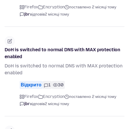
Firefox
Encryption
поставлено 2 місяці тому
jbr
відповів
2 місяці тому
DoH is switched to normal DNS with MAX protection
enabled
DoH is switched to normal DNS with MAX protection
enabled
Відкрито
1
30
Firefox
Encryption
поставлено 2 місяці тому
jbr
відповів
2 місяці тому