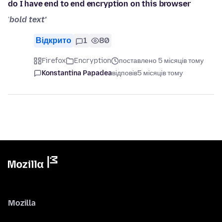
do I have end to end encryption on this browser
'
bold text'
Відкрито
1
80
Firefox
Encryption
поставлено 5 місяців тому
Konstantina Papadea
відповів
5 місяців тому
Mozilla