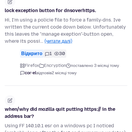
lock exception button for dnsoverhttps.
Hi, I'm using a policie file to force a family-dns. Ive
written the current code down below. Unfortunately
this leaves the "manage exeption"-button open,
where its possi…
(читати далі)
Відкрито
1
30
Firefox
Encryption
поставлено 3 місяці тому
cor-el
відповів
2 місяці тому
when/why did mozilla quit putting https:// in the
address bar?
Using FF 140.10.1 esr on a windows pc I noticed