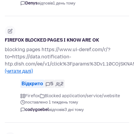
Denys
відповів
1 день тому
FIREFOX BLOCKED PAGES I KNOW ARE OK
blocking pages https://www.ui-deref.com/r/?
to=https://data.notification-
htp.dish.com/ee/v1/click%3Fparams%3Dv1.10COjS
(читати далі)
Відкрито
5
2
Firefox
Blocked application/service/website
поставлено 1 тиждень тому
codygoebel
відповів
3 дні тому