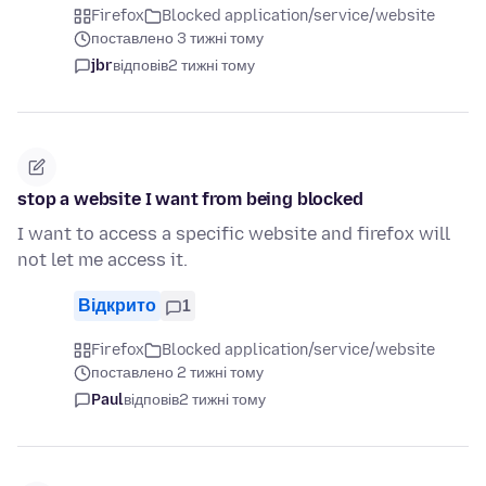
Firefox
Blocked application/service/website
поставлено 3 тижні тому
jbr
відповів
2 тижні тому
stop a website I want from being blocked
I want to access a specific website and firefox will
not let me access it.
Відкрито
1
Firefox
Blocked application/service/website
поставлено 2 тижні тому
Paul
відповів
2 тижні тому