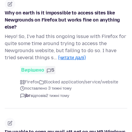
Why on earth is it impossible to access sites like
Newgrounds on Firefox but works fine on anything
else?
Heyo! So, I've had this ongoing issue with Firefox for
quite some time around trying to access the
Newgrounds website, but failing to do so. I have
tried several things s…
(читати далі)
Вирішено
5
Firefox
Blocked application/service/website
поставлено 3 тижні тому
jbr
відповів
2 тижні тому
I'm unable to open my mail.att.net on my HP Windows