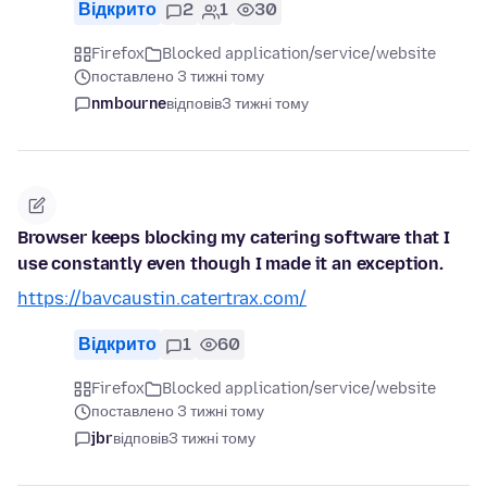
Відкрито
2
1
30
Firefox
Blocked application/service/website
поставлено 3 тижні тому
nmbourne
відповів
3 тижні тому
Browser keeps blocking my catering software that I
use constantly even though I made it an exception.
https://bavcaustin.catertrax.com/
Відкрито
1
60
Firefox
Blocked application/service/website
поставлено 3 тижні тому
jbr
відповів
3 тижні тому