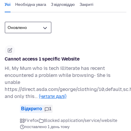
Усі
Необхідна увага
З відповіддю
Закриті
Cannot access 1 specific Website
Hi, My Mum who is tech illiterate has recent
encountered a problem while browsing- She is
unable
https://direct.asda.com/george/clothing/10,default,sc.
and only this…
(читати далі)
Відкрито
1
Firefox
Blocked application/service/website
поставлено 1 день тому