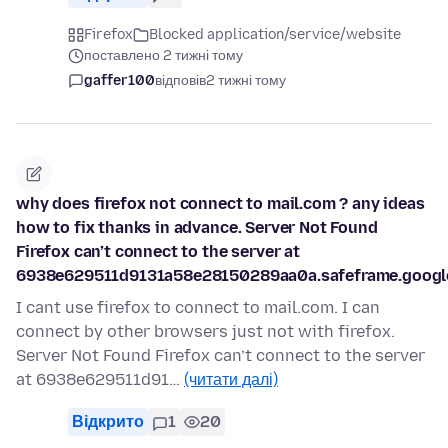
Firefox
Blocked application/service/website
поставлено 2 тижні тому
gaffer100
відповів
2 тижні тому
why does firefox not connect to mail.com ? any ideas
how to fix thanks in advance. Server Not Found
Firefox can’t connect to the server at
6938e629511d9131a58e28150289aa0a.safeframe.google
I cant use firefox to connect to mail.com. I can
connect by other browsers just not with firefox.
Server Not Found Firefox can’t connect to the server
at 6938e629511d91…
(читати далі)
Відкрито
1
20