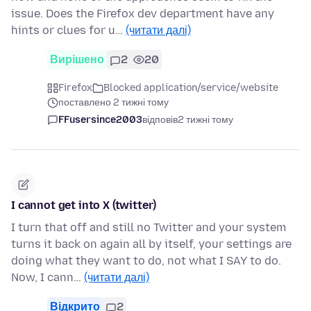
issue. Does the Firefox dev department have any
hints or clues for u…
(читати далі)
Вирішено
2
20
Firefox
Blocked application/service/website
поставлено 2 тижні тому
FFusersince2003
відповів
2 тижні тому
I cannot get into X (twitter)
I turn that off and still no Twitter and your system
turns it back on again all by itself, your settings are
doing what they want to do, not what I SAY to do.
Now, I cann…
(читати далі)
Відкрито
2