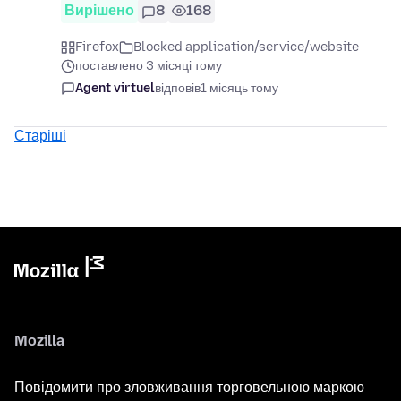
Вирішено
8
168
Firefox
Blocked application/service/website
поставлено 3 місяці тому
Agent virtuel
відповів
1 місяць тому
Старіші
Mozilla
Повідомити про зловживання торговельною маркою