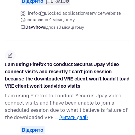
Відкрито
1
130
Firefox
Blocked application/service/website
поставлено 4 місяці тому
Davyboy
відповів
3 місяці тому
I am using Firefox to conduct Securus Jpay video
connect visits and recently I can't join session
because the downloaded VRE client won't loadn't load
VRE client won't loadvideo visits
I am using Firefox to conduct Securus Jpay video
connect visits and I have been unable to join a
scheduled session due to what I believe is failure of
the downloaded VRE …
(читати далі)
Відкрито