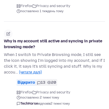
Firefox
Privacy and security
поставлено 1 тиждень тому
Why is my account still active and syncing in private
browsing mode?
When I switch to Private Browsing mode, I still see
the icon showing I'm logged into my account, and if I
click it, it says it's still syncing and stuff. Why is my
accou…
(читати далі)
Відкрито
13
20
Firefox
Privacy and security
поставлено 2 тижні тому
TechHorse
відповів
2 тижні тому