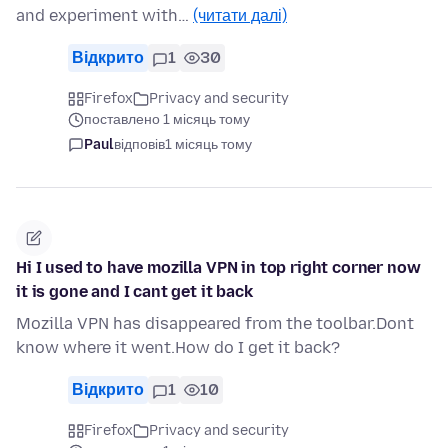
and experiment with…
(читати далі)
Відкрито
1
30
Firefox
Privacy and security
поставлено 1 місяць тому
Paul
відповів
1 місяць тому
Hi I used to have mozilla VPN in top right corner now
it is gone and I cant get it back
Mozilla VPN has disappeared from the toolbar.Dont
know where it went.How do I get it back?
Відкрито
1
10
Firefox
Privacy and security