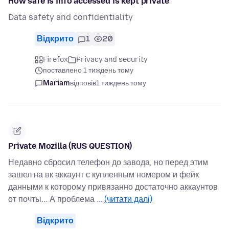
How safe is info accessed is kept private
Data safety and confidentiality
Відкрито
1
20
Firefox
Privacy and security
поставлено 1 тиждень тому
Mariam
відповів
1 тиждень тому
Private Mozilla (RUS QUESTION)
Недавно сбросил телефон до завода, но перед этим
зашел на вк аккаунт с купленным номером и фейк
данными к которому привязанно достаточно аккаунтов
от почты... А проблема …
(читати далі)
Відкрито