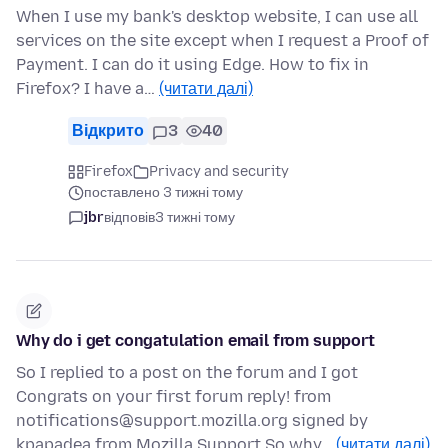
When I use my bank's desktop website, I can use all
services on the site except when I request a Proof of
Payment. I can do it using Edge. How to fix in
Firefox? I have a…
(читати далі)
Відкрито
3
40
Firefox
Privacy and security
поставлено 3 тижні тому
jbr
відповів
3 тижні тому
Why do i get congatulation email from support
So I replied to a post on the forum and I got
Congrats on your first forum reply! from
notifications@support.mozilla.org signed by
kpapadea from Mozilla Support So why…
(читати далі)