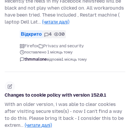
Recently the reels in my Facebook newsfeed will be
black and not play when clicked on. All workarounds
have been tried. These included , Restart machine (
laptop Dell Lat…
(читати далі)
Відкрито
4
30
Firefox
Privacy and security
поставлено 1 місяць тому
thmmalone
відповів
1 місяць тому
Changes to cookie policy with version 152.0.1
With an older version, i was able to clear cookies
after visiting secure sites(s) - now I can't find a way
to do this. Please bring it back - I consider this to be
extrem…
(читати далі)