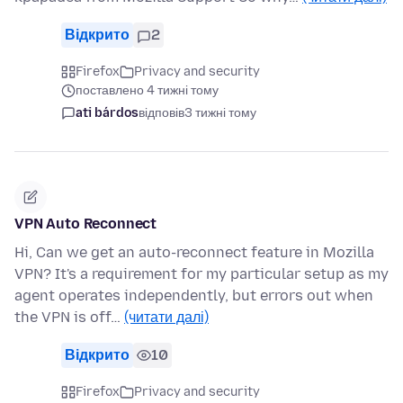
Відкрито
2
Firefox
Privacy and security
поставлено 4 тижні тому
ati bárdos
відповів
3 тижні тому
VPN Auto Reconnect
Hi, Can we get an auto-reconnect feature in Mozilla
VPN? It's a requirement for my particular setup as my
agent operates independently, but errors out when
the VPN is off…
(читати далі)
Відкрито
10
Firefox
Privacy and security