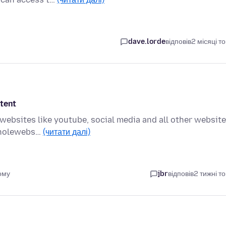
dave.lorde
відповів
2 місяці т
ntent
 websites like youtube, social media and all other websit
 wholewebs…
(читати далі)
ому
jbr
відповів
2 тижні т