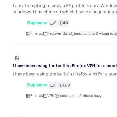
I am attempting to copy a FF profile from a Window
windows 11 machine on which I have also just inst
Вирішено
2
40
Firefox
Recover data
поставлено 2 місяці том
I have been using the built-in Firefox VPN for a mont
I have been using the built-in Firefox VPN for a mo
Вирішено
3
120
Firefox
VPN
поставлено 2 місяці тому