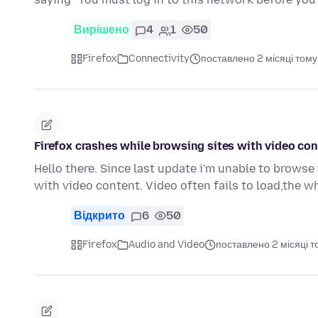
Вирішено
4
1
50
Firefox
Connectivity
поставлено 2 місяці тому
Firefox crashes while browsing sites with video co
Hello there. Since last update i'm unable to browse
with video content. Video often fails to load,the
Відкрито
6
50
Firefox
Audio and Video
поставлено 2 місяці т