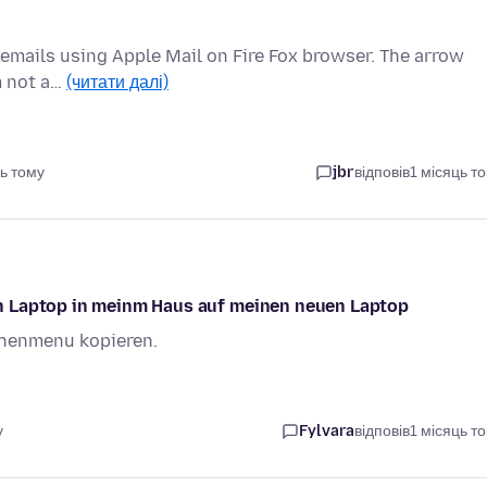
o emails using Apple Mail on Fire Fox browser. The arrow
m not a…
(читати далі)
ь тому
jbr
відповів
1 місяць т
n Laptop in meinm Haus auf meinen neuen Laptop
chenmenu kopieren.
у
Fylvara
відповів
1 місяць т