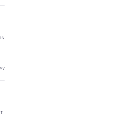
is
ому
ut