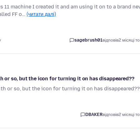
s 11 machine I created it and am using it on to a brand n
alled FF o…
(читати далі)
у
sagebrush01
відповів
2 місяці т
h or so, but the icon for turning it on has disappeared??
nth or so, but the icon for turning it on has disappeared??
DBAKER
відповів
2 місяці т