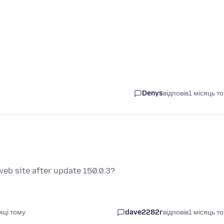
Denys
відповів
1 місяць т
eb site after update 150.0.3?
яці тому
dave2282r
відповів
1 місяць т