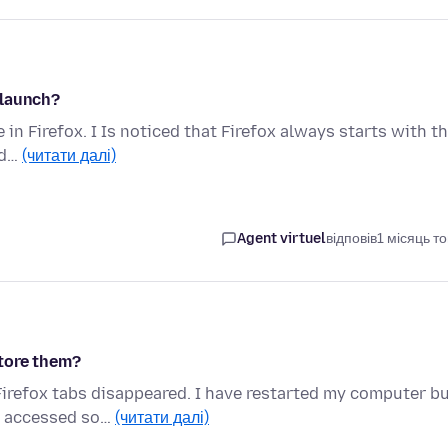
 launch?
 in Firefox. I Is noticed that Firefox always starts with th
nd…
(читати далі)
Agent virtuel
відповів
1 місяць т
store them?
refox tabs disappeared. I have restarted my computer b
ot accessed so…
(читати далі)