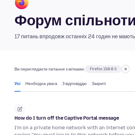
Форум спільноти 
17 питань впродовж останніх 24 годин не мають
Ви переглядаєте питання з мітками:
Firefox 150.0.3
Усі
Необхідна увага
З відповіддю
Закриті
How do I turn off the Captive Portal message
I'm on a private home network with an internet con
saying "You must log in to this network before yo