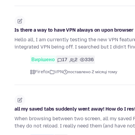
Is there a way to have VPN always on upon browser
Hello all, I am currently testing the new VPN feature
integrated VPN being off. I searched but I didn't fi
Вирішено
17
2
336
Firefox
VPN
поставлено 2 місяці тому
all my saved tabs suddenly went away! How do I re
When browsing between two screen, all my saved Fi
they do not reload. I really need them (and have n