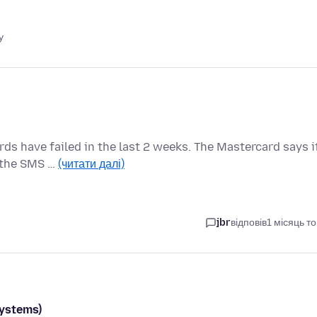
у
rds have failed in the last 2 weeks. The Mastercard says i
t the SMS …
(читати далі)
jbr
відповів
1 місяць т
systems)