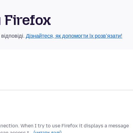
Firefox
 відповіді.
Дізнайтеся, як допомогти їх розв'язати!
nection. When I try to use Firefox it displays a message
u can access t…
(читати далі)