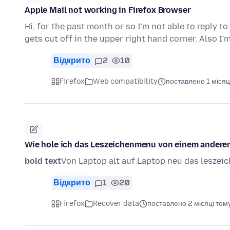
Apple Mail not working in Firefox Browser
Hi, for the past month or so I'm not able to reply t
gets cut off in the upper right hand corner. Also I'
Відкрито
2
10
Firefox
Web compatibility
поставлено 1 місяц
Wie hole ich das Leszeichenmenu von einem andere
bold text
Von Laptop alt auf Laptop neu das leszei
Відкрито
1
20
Firefox
Recover data
поставлено 2 місяці том