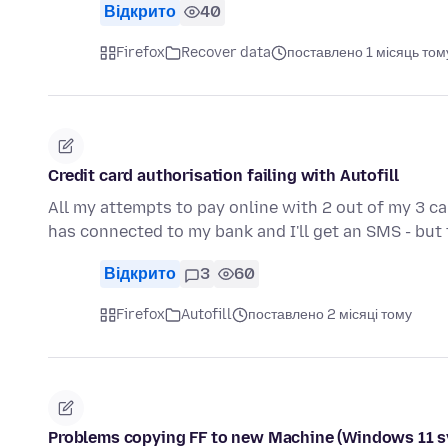
Відкрито
40
Firefox
Recover data
поставлено 1 місяць том
Credit card authorisation failing with Autofill
All my attempts to pay online with 2 out of my 3 ca
has connected to my bank and I'll get an SMS - bu
Відкрито
3
60
Firefox
Autofill
поставлено 2 місяці тому
Problems copying FF to new Machine (Windows 11 