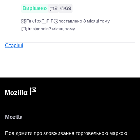
Вирішено
2
69
Firefox
PiP
поставлено 3 місяці тому
jbr
відповів
2 місяці тому
Старіші
Mozilla
Повідомити про зловживання торговельною маркою