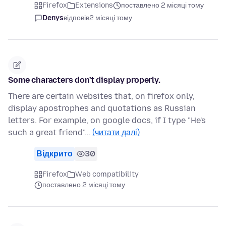
Firefox
Extensions
поставлено 2 місяці тому
Denys
відповів
2 місяці тому
Some characters don't display properly.
There are certain websites that, on firefox only,
display apostrophes and quotations as Russian
letters. For example, on google docs, if I type "He's
such a great friend"…
(читати далі)
Відкрито
30
Firefox
Web compatibility
поставлено 2 місяці тому