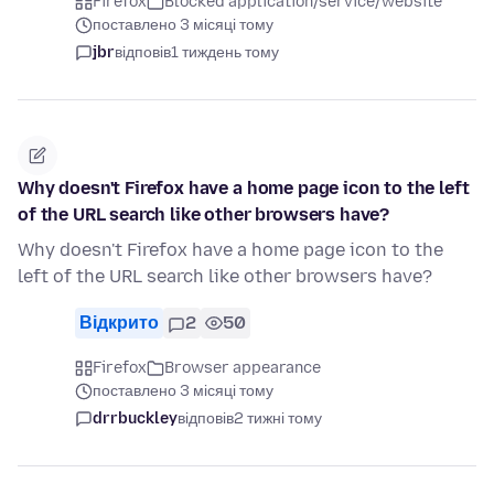
Firefox
Blocked application/service/website
поставлено 3 місяці тому
jbr
відповів
1 тиждень тому
Why doesn't Firefox have a home page icon to the left
of the URL search like other browsers have?
Why doesn't Firefox have a home page icon to the
left of the URL search like other browsers have?
Відкрито
2
50
Firefox
Browser appearance
поставлено 3 місяці тому
drrbuckley
відповів
2 тижні тому