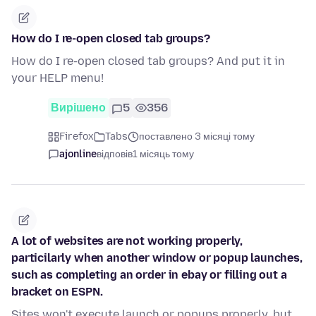
How do I re-open closed tab groups?
How do I re-open closed tab groups? And put it in
your HELP menu!
Вирішено
5
356
Firefox
Tabs
поставлено 3 місяці тому
ajonline
відповів
1 місяць тому
A lot of websites are not working properly,
particilarly when another window or popup launches,
such as completing an order in ebay or filling out a
bracket on ESPN.
Sites won't execute launch or popups properly, but