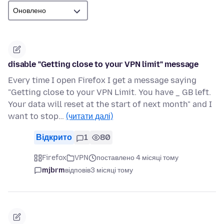
disable "Getting close to your VPN limit" message
Every time I open Firefox I get a message saying
"Getting close to your VPN Limit. You have _ GB left.
Your data will reset at the start of next month" and I
want to stop…
(читати далі)
Відкрито
1
80
Firefox
VPN
поставлено 4 місяці тому
mjbrm
відповів
3 місяці тому