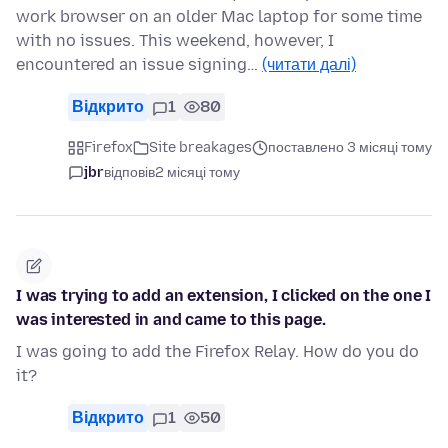
work browser on an older Mac laptop for some time
with no issues. This weekend, however, I
encountered an issue signing…
(читати далі)
Відкрито
1
80
Firefox
Site breakages
поставлено 3 місяці тому
jbr
відповів
2 місяці тому
I was trying to add an extension, I clicked on the one I
was interested in and came to this page.
I was going to add the Firefox Relay. How do you do
it?
Відкрито
1
50