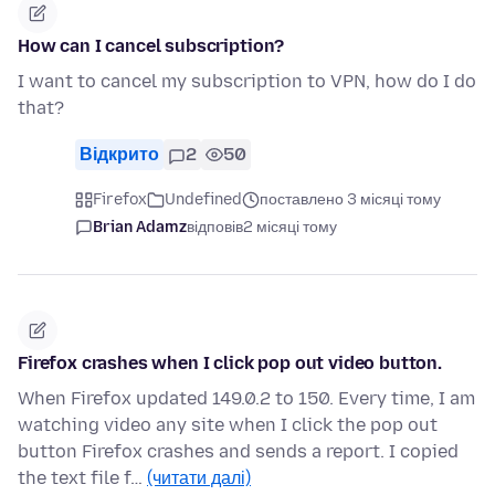
How can I cancel subscription?
I want to cancel my subscription to VPN, how do I do
that?
Відкрито
2
50
Firefox
Undefined
поставлено 3 місяці тому
Brian Adamz
відповів
2 місяці тому
Firefox crashes when I click pop out video button.
When Firefox updated 149.0.2 to 150. Every time, I am
watching video any site when I click the pop out
button Firefox crashes and sends a report. I copied
the text file f…
(читати далі)