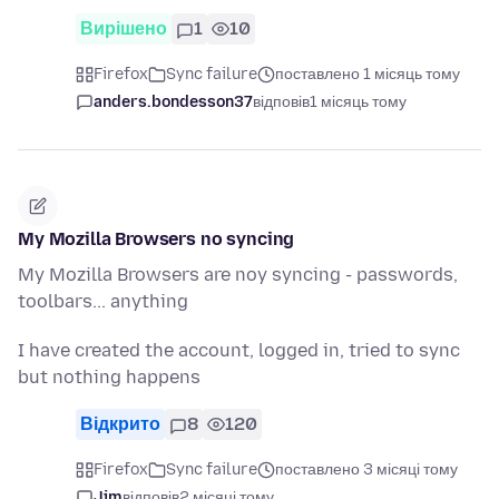
Вирішено
1
10
Firefox
Sync failure
поставлено 1 місяць тому
anders.bondesson37
відповів
1 місяць тому
My Mozilla Browsers no syncing
My Mozilla Browsers are noy syncing - passwords,
toolbars... anything
I have created the account, logged in, tried to sync
but nothing happens
Відкрито
8
120
Firefox
Sync failure
поставлено 3 місяці тому
Jim
відповів
2 місяці тому