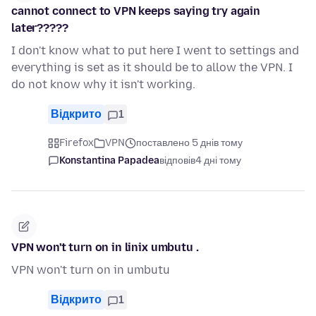
cannot connect to VPN keeps saying try again
later?????
I don't know what to put here I went to settings and
everything is set as it should be to allow the VPN. I
do not know why it isn't working.
Відкрито
1
Firefox
VPN
поставлено 5 днів тому
Konstantina Papadea
відповів
4 дні тому
VPN won't turn on in linix umbutu .
VPN won't turn on in umbutu
Відкрито
1