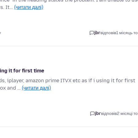
ds. It…
(читати далі)
у
jbr
відповів
1 місяць т
ng it for first time
, iplayer, amazon prime ITVX etc as if i using it for first
fox and …
(читати далі)
jbr
відповів
2 місяці т