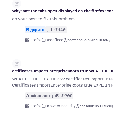
Why isn't the tabs open displayed on the firefox ico
do your best to fix this problem
Відкрито
1
140
Firefox
Undefined
поставлено 5 місяців тому
ertificates ImportEnterpriseRoots true WHAT THE HE
WHAT THE HELL IS THIS??? certificates ImportEnter
Certificates ImportEnterpriseRoots true EXPLAIN
Архівовано
5
209
Firefox
Browser security
поставлено 11 місяц