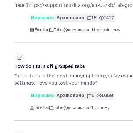
here (https://support.mozilla.org/en-US/kb/tab-gr
Вирішено
Архівовано
15
1417
Firefox
Tabs
поставлено 11 місяців тому
How do I turn off grouped tabs
Group tabs is the most annoying thing you've come u
settings. Have you lost your minds?
Вирішено
Архівовано
6
1650
Firefox
Tabs
поставлено 1 рік тому