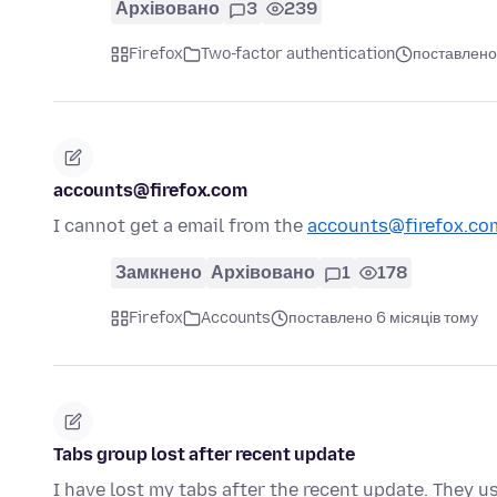
Архівовано
3
239
Firefox
Two-factor authentication
поставлено 
accounts@firefox.com
I cannot get a email from the
accounts@firefox.co
Замкнено
Архівовано
1
178
Firefox
Accounts
поставлено 6 місяців тому
Tabs group lost after recent update
I have lost my tabs after the recent update. They u