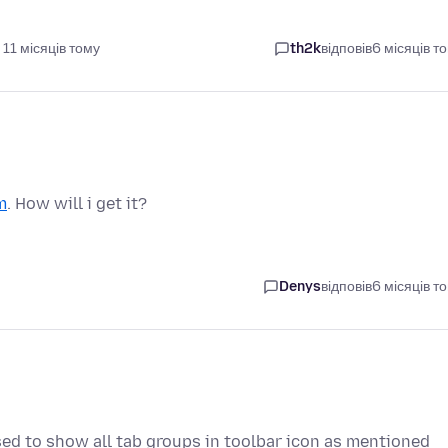
11 місяців тому
th2k
відповів
6 місяців т
m
. How will i get it?
Denys
відповів
6 місяців т
sed to show all tab groups in toolbar icon as mentioned