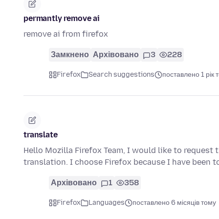
permantly remove ai
remove ai from firefox
Замкнено
Архівовано
3
228
Firefox
Search suggestions
поставлено 1 рік 
translate
Hello Mozilla Firefox Team, I would like to request
translation. I choose Firefox because I have been t
Архівовано
1
358
Firefox
Languages
поставлено 6 місяців тому