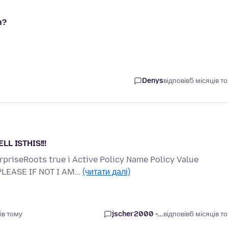
n?
Denys
відповів
5 місяців т
LL ISTHIS!!!
priseRoots true i Active Policy Name Policy Value
 PLEASE IF NOT I AM…
(читати далі)
ів тому
jscher2000 -...
відповів
6 місяців т