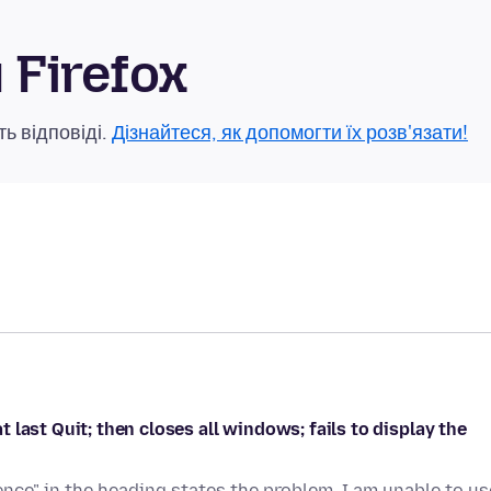
Firefox
ь відповіді.
Дізнайтеся, як допомогти їх розв'язати!
last Quit; then closes all windows; fails to display the
ence" in the heading states the problem. I am unable to us