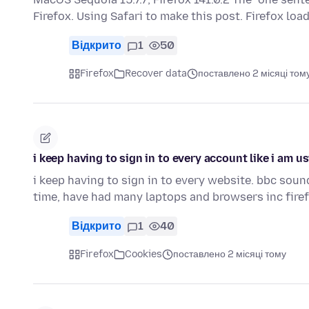
Firefox. Using Safari to make this post. Firefox loa
Відкрито
1
50
Firefox
Recover data
поставлено 2 місяці том
i keep having to sign in to every account like i am usi
i keep having to sign in to every website. bbc sounds
time, have had many laptops and browsers inc fire
Відкрито
1
40
Firefox
Cookies
поставлено 2 місяці тому