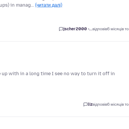
oups) in manag…
(читати далі)
jscher2000 -...
відповів
6 місяців т
p with in a long time I see no way to turn it off in
liz
відповів
6 місяців т