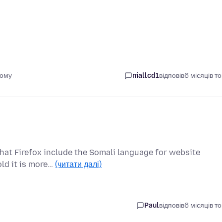
тому
niallcd1
відповів
6 місяців т
 that Firefox include the Somali language for website
old it is more…
(читати далі)
Paul
відповів
6 місяців т