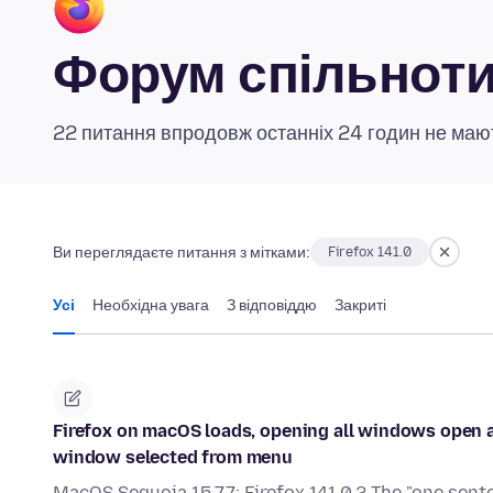
Форум спільноти 
22 питання впродовж останніх 24 годин не мают
Ви переглядаєте питання з мітками:
Firefox 141.0
Усі
Необхідна увага
З відповіддю
Закриті
Firefox on macOS loads, opening all windows open at 
window selected from menu
MacOS Sequoia 15.7.7; Firefox 141.0.2 The "one sent