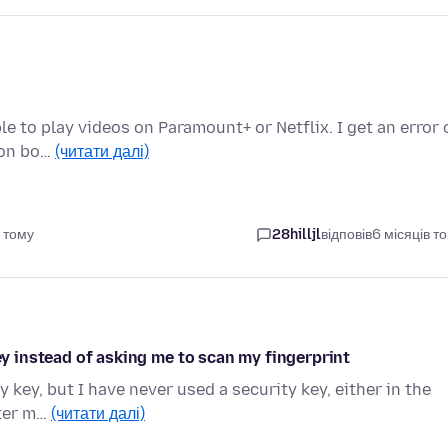
le to play videos on Paramount+ or Netflix. I get an error 
 on bo…
(читати далі)
 тому
28hilljl
відповів
6 місяців т
key instead of asking me to scan my fingerprint
y key, but I have never used a security key, either in the
nter m…
(читати далі)