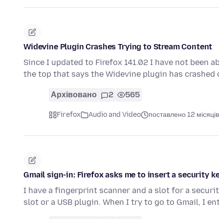
Widevine Plugin Crashes Trying to Stream Content
Since I updated to Firefox 141.02 I have not been ab
the top that says the Widevine plugin has crashed
Архівовано
2
565
Firefox
Audio and Video
поставлено 12 місяців
Gmail sign-in: Firefox asks me to insert a security 
I have a fingerprint scanner and a slot for a securit
slot or a USB plugin. When I try to go to Gmail, I e