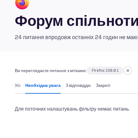
Форум спільноти 
24 питання впродовж останніх 24 годин не мают
Ви переглядаєте питання з мітками:
Firefox 138.0.1
Усі
Необхідна увага
З відповіддю
Закриті
Для поточних налаштувань фільтру немає питань.