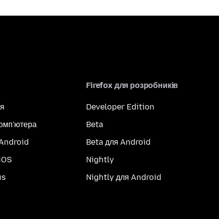
Firefox для розробників
я
Developer Edition
комп'ютера
Beta
 Android
Beta для Android
iOS
Nightly
us
Nightly для Android