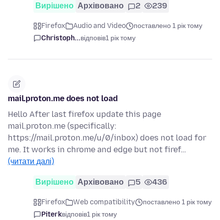
Вирішено
Архівовано
2
239
Firefox
Audio and Video
поставлено 1 рік тому
Christoph...
відповів
1 рік тому
mail.proton.me does not load
Hello After last firefox update this page
mail.proton.me (specifically:
https://mail.proton.me/u/0/inbox) does not load for
me. It works in chrome and edge but not firef…
(читати далі)
Вирішено
Архівовано
5
436
Firefox
Web compatibility
поставлено 1 рік тому
Piterk
відповів
1 рік тому