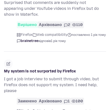
Surprised that comments are suddenly not
appearing under YouTube videos in Firefox but do
show in Waterfox.
Вирішено
Архівовано
2
110
Firefox
Web compatibility
поставлено 1 рік тому
brainetree
відповів
1 рік тому
My system is not surported by Firefox
I got a job interview to submit through video, but
Firefox does not support my system. I need help,
please
Замкнено
Архівовано
1
100