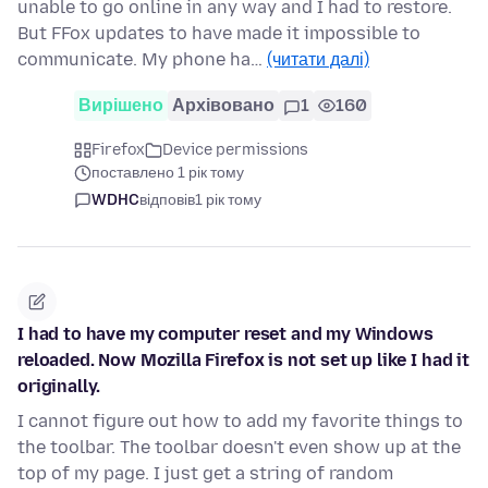
unable to go online in any way and I had to restore.
But FFox updates to have made it impossible to
communicate. My phone ha…
(читати далі)
Вирішено
Архівовано
1
160
Firefox
Device permissions
поставлено 1 рік тому
WDHC
відповів
1 рік тому
I had to have my computer reset and my Windows
reloaded. Now Mozilla Firefox is not set up like I had it
originally.
I cannot figure out how to add my favorite things to
the toolbar. The toolbar doesn't even show up at the
top of my page. I just get a string of random