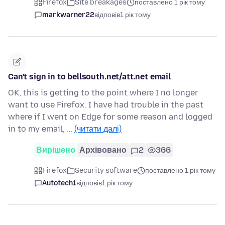
Firefox
Site breakages
поставлено 1 рік тому
markwarner22
відповів
1 рік тому
Can't sign in to bellsouth.net/att.net email
OK, this is getting to the point where I no longer
want to use Firefox. I have had trouble in the past
where if I went on Edge for some reason and logged
in to my email, …
(читати далі)
Вирішено
Архівовано
2
366
Firefox
Security software
поставлено 1 рік тому
Autotech1
відповів
1 рік тому