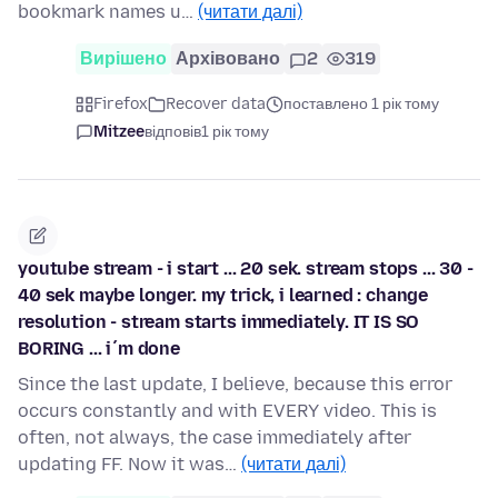
bookmark names u…
(читати далі)
Вирішено
Архівовано
2
319
Firefox
Recover data
поставлено 1 рік тому
Mitzee
відповів
1 рік тому
youtube stream - i start ... 20 sek. stream stops ... 30 -
40 sek maybe longer. my trick, i learned : change
resolution - stream starts immediately. IT IS SO
BORING ... i´m done
Since the last update, I believe, because this error
occurs constantly and with EVERY video. This is
often, not always, the case immediately after
updating FF. Now it was…
(читати далі)