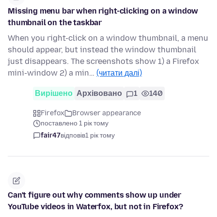
Missing menu bar when right-clicking on a window
thumbnail on the taskbar
When you right-click on a window thumbnail, a menu
should appear, but instead the window thumbnail
just disappears. The screenshots show 1) a Firefox
mini-window 2) a min…
(читати далі)
Вирішено
Архівовано
1
140
Firefox
Browser appearance
поставлено 1 рік тому
fair47
відповів
1 рік тому
Can't figure out why comments show up under
YouTube videos in Waterfox, but not in Firefox?