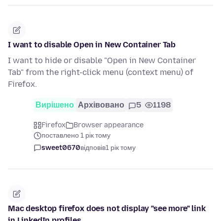
I want to disable Open in New Container Tab
I want to hide or disable "Open in New Container
Tab" from the right-click menu (context menu) of
Firefox.
Вирішено
Архівовано
5
1198
Firefox
Browser appearance
поставлено 1 рік тому
sweet0670
відповів
1 рік тому
Mac desktop firefox does not display "see more" link
in LinkedIn profiles