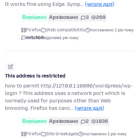
It works fine using Edge. Symp…
(читати далі)
Вирішено
Архівовано
3
269
Firefox
Web compatibility
поставлено 1 рік тому
mitchb9
відповів
1 рік тому
This address is restricted
how to permit http://127.0.0.1:10080/wordpress/wp-
login ? This address uses a network port which is
normally used for purposes other than Web
browsing. Firefox has canc…
(читати далі)
Вирішено
Архівовано
2
1836
Firefox
Site breakages
поставлено 1 рік тому