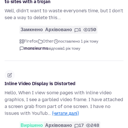
to sites with a trojan
Well, didn't want to waste everyone's time, but I don't
see a way to delete this...
Замкнено
Архівовано
1
150
Firefox
Other
поставлено 1 рік тому
monsieurms
відповів
1 рік тому
Inline Video Display is Distorted
Hello, When I view some pages with inline video
graphics, I see a garbled video frame. I have attached
a screen grab from part of one screen. I have no
issues with YouTub…
(читати далі)
Вирішено
Архівовано
17
248