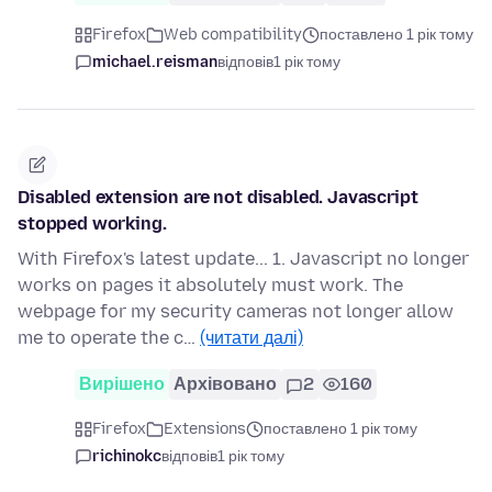
Firefox
Web compatibility
поставлено 1 рік тому
michael.reisman
відповів
1 рік тому
Disabled extension are not disabled. Javascript
stopped working.
With Firefox's latest update... 1. Javascript no longer
works on pages it absolutely must work. The
webpage for my security cameras not longer allow
me to operate the c…
(читати далі)
Вирішено
Архівовано
2
160
Firefox
Extensions
поставлено 1 рік тому
richinokc
відповів
1 рік тому