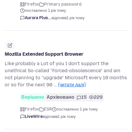
Firefox
Primary password
поставлено 1 рік тому
Aurora Plus...
відповів
1 рік тому
Mozilla Extended Support Browser
Like probably a Lot of you I don't support the
unethical So-called "Forced-obsolescence" and am
not planning to "upgrade" Microsoft every 18 months
or so for the next 90 …
(читати далі)
Вирішено
Архівовано
15
229
Firefox
ESR
поставлено 1 рік тому
LiveWire
відповів
1 рік тому