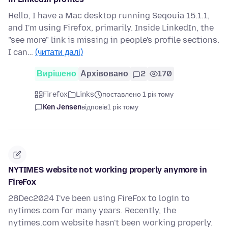
Hello, I have a Mac desktop running Seqouia 15.1.1,
and I'm using Firefox, primarily. Inside LinkedIn, the
"see more" link is missing in people's profile sections.
I can…
(читати далі)
Вирішено
Архівовано
2
170
Firefox
Links
поставлено 1 рік тому
Ken Jensen
відповів
1 рік тому
NYTIMES website not working properly anymore in
FireFox
28Dec2024 I've been using FireFox to login to
nytimes.com for many years. Recently, the
nytimes.com website hasn't been working properly.