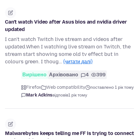
Can't watch Video after Asus bios and nvidia driver
updated
I can't watch Twitch live stream and videos after
updated.When I watching live stream on Twitch, the
stream start showing some old tv effect but in
colours green. I thoug…
(читати далі)
Вирішено
Архівовано
4
399
Firefox
Web compatibility
поставлено 1 рік тому
Mark Adkins
відповів
1 рік тому
Malwarebytes keeps telling me FF is trying to connect