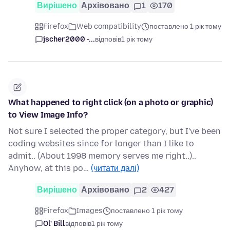
Вирішено
Архівовано
1
170
Firefox
Web compatibility
поставлено 1 рік тому
jscher2000 -...
відповів
1 рік тому
What happened to right click (on a photo or graphic)
to View Image Info?
Not sure I selected the proper category, but I've been
coding websites since for longer than I like to
admit.. (About 1998 memory serves me right..)..
Anyhow, at this po…
(читати далі)
Вирішено
Архівовано
2
427
Firefox
Images
поставлено 1 рік тому
Ol' Bill
відповів
1 рік тому