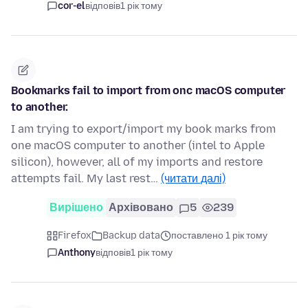
cor-el
відповів
1 рік тому
Bookmarks fail to import from onc macOS computer
to another.
I am trying to export/import my book marks from
one macOS computer to another (intel to Apple
silicon), however, all of my imports and restore
attempts fail. My last rest…
(читати далі)
Вирішено
Архівовано
5
239
Firefox
Backup data
поставлено 1 рік тому
Anthony
відповів
1 рік тому