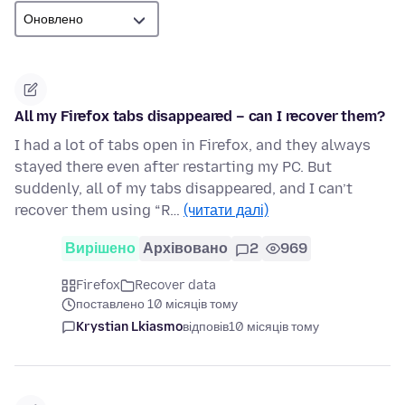
All my Firefox tabs disappeared – can I recover them?
I had a lot of tabs open in Firefox, and they always
stayed there even after restarting my PC. But
suddenly, all of my tabs disappeared, and I can’t
recover them using “R…
(читати далі)
Вирішено
Архівовано
2
969
Firefox
Recover data
поставлено 10 місяців тому
Krystian Lkiasmo
відповів
10 місяців тому