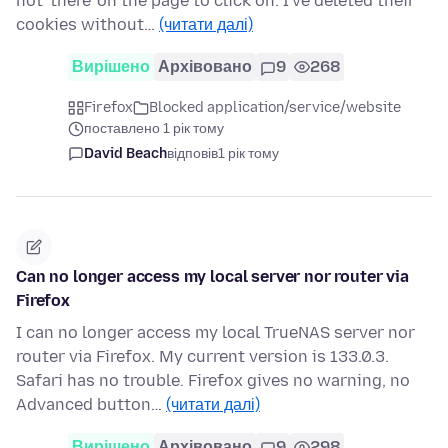
not 'there' on the page to click on. I've deleted their
cookies without…
(читати далі)
Вирішено
Архівовано
9
268
Firefox
Blocked application/service/website
поставлено 1 рік тому
David Beach
відповів
1 рік тому
Can no longer access my local server nor router via
Firefox
I can no longer access my local TrueNAS server nor
router via Firefox. My current version is 133.0.3.
Safari has no trouble. Firefox gives no warning, no
Advanced button…
(читати далі)
Вирішено
Архівовано
9
298