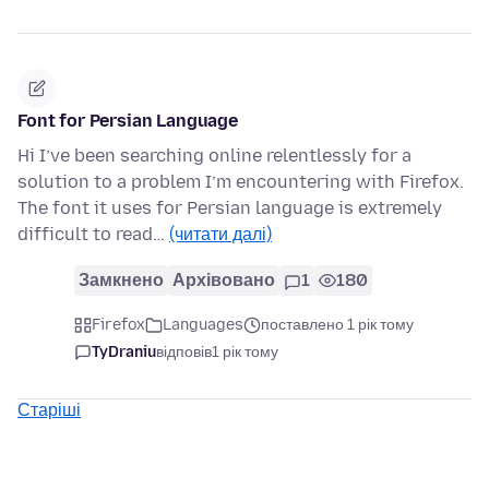
Font for Persian Language
Hi I’ve been searching online relentlessly for a
solution to a problem I’m encountering with Firefox.
The font it uses for Persian language is extremely
difficult to read…
(читати далі)
Замкнено
Архівовано
1
180
Firefox
Languages
поставлено 1 рік тому
TyDraniu
відповів
1 рік тому
Старіші