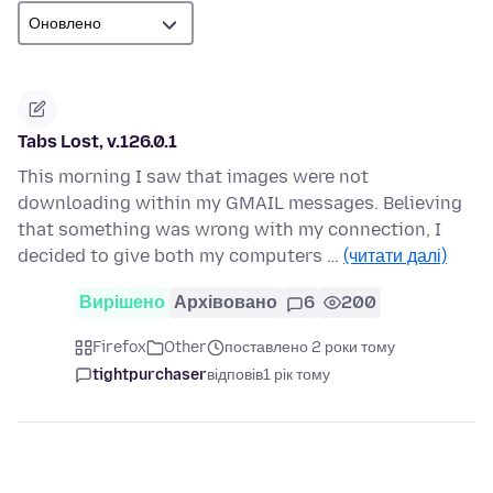
Tabs Lost, v.126.0.1
This morning I saw that images were not
downloading within my GMAIL messages. Believing
that something was wrong with my connection, I
decided to give both my computers …
(читати далі)
Вирішено
Архівовано
6
200
Firefox
Other
поставлено 2 роки тому
tightpurchaser
відповів
1 рік тому