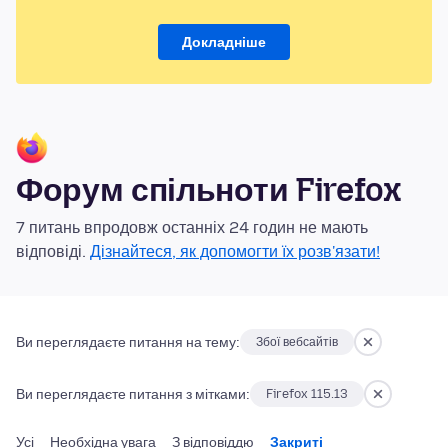
Докладніше
Форум спільноти Firefox
7 питань впродовж останніх 24 годин не мають
відповіді.
Дізнайтеся, як допомогти їх розв'язати!
Ви переглядаєте питання на тему:
Збої вебсайтів
Ви переглядаєте питання з мітками:
Firefox 115.13
Усі
Необхідна увага
З відповіддю
Закриті