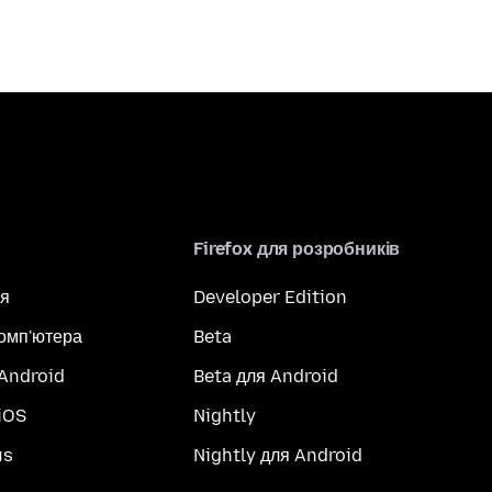
Firefox для розробників
я
Developer Edition
комп'ютера
Beta
 Android
Beta для Android
iOS
Nightly
us
Nightly для Android