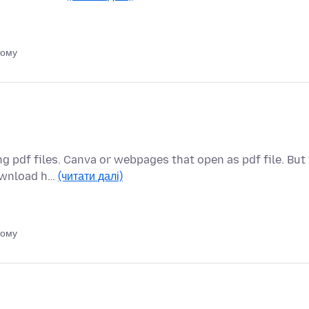
тому
g pdf files. Canva or webpages that open as pdf file. But 
download h…
(читати далі)
тому