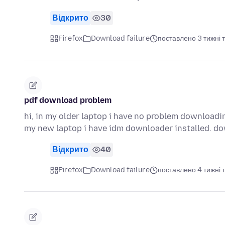
Відкрито
30
Firefox
Download failure
поставлено 3 тижні 
pdf download problem
hi, in my older laptop i have no problem downloadin
my new laptop i have idm downloader installed. 
Відкрито
40
Firefox
Download failure
поставлено 4 тижні 