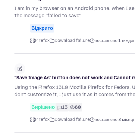
I am in my browser on an Android phone. When I sele
the message "failed to save"
Відкрито
Firefox
Download failure
поставлено 1 тижде
"Save Image As" button does not work and Cannot r
Using the Firefox 151.0 Mozilla Firefox for Fedora. 
don't customize it, I just use it as it comes from th
Вирішено
15
60
Firefox
Download failure
поставлено 2 місяці