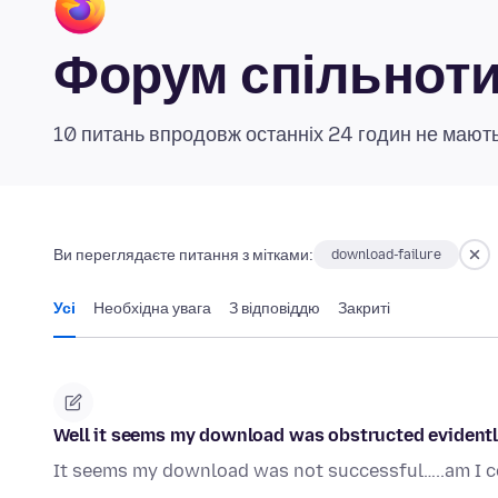
Форум спільноти 
10 питань впродовж останніх 24 годин не мають
Ви переглядаєте питання з мітками:
download-failure
Усі
Необхідна увага
З відповіддю
Закриті
Well it seems my download was obstructed evidently
It seems my download was not successful…..am I co