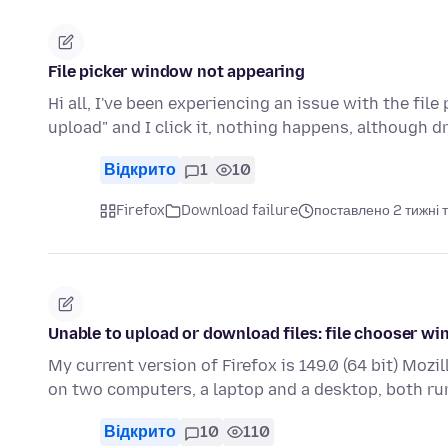
File picker window not appearing
Hi all, I've been experiencing an issue with the file
upload" and I click it, nothing happens, although d
Відкрито
1
10
Firefox
Download failure
поставлено 2 тижні 
Unable to upload or download files: file chooser w
My current version of Firefox is 149.0 (64 bit) Mozil
on two computers, a laptop and a desktop, both r
Відкрито
10
110