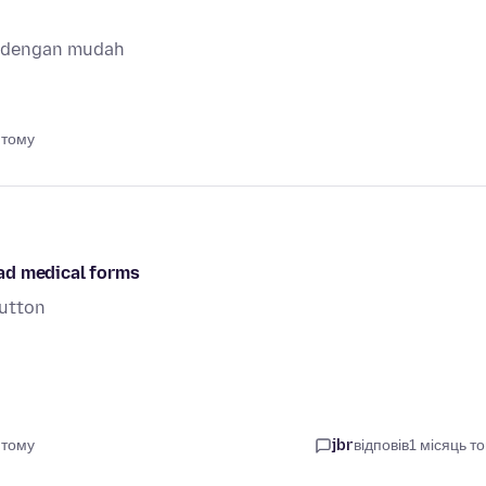
a dengan mudah
 тому
ad medical forms
button
 тому
jbr
відповів
1 місяць т