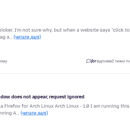
 picker. I'm not sure why, but when a website says "click to
rag a…
(читати далі)
тому
jbr
відповів
2 тижні т
indow does not appear, request ignored
la Firefox for Arch Linux Arch Linux - 1.0 I am running this
unning A…
(читати далі)