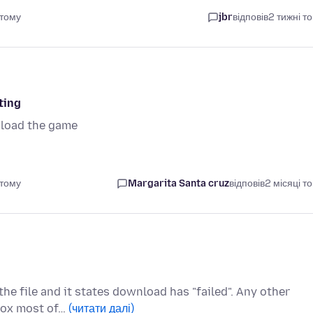
 тому
jbr
відповів
2 тижні т
ting
oload the game
 тому
Margarita Santa cruz
відповів
2 місяці т
e file and it states download has "failed". Any other
efox most of…
(читати далі)