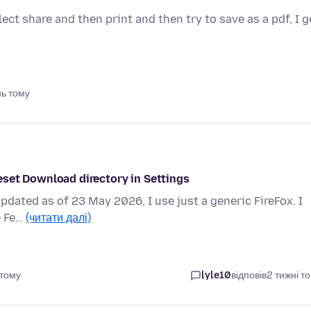
ct share and then print and then try to save as a pdf, I g
нь тому
eset Download directory in Settings
Updated as of 23 May 2026, I use just a generic FireFox. I
e Fe…
(читати далі)
 тому
lyle10
відповів
2 тижні т