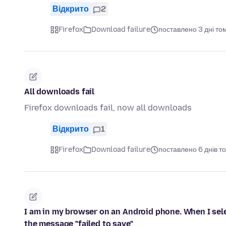
Відкрито
2
Firefox
Download failure
поставлено 3 дні то
All downloads fail
Firefox downloads fail, now all downloads
Відкрито
1
Firefox
Download failure
поставлено 6 днів т
I am in my browser on an Android phone. When I selec
the message "failed to save"