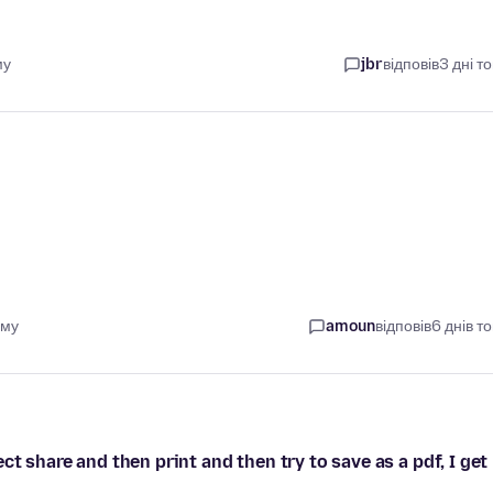
му
jbr
відповів
3 дні т
ому
amoun
відповів
6 днів т
t share and then print and then try to save as a pdf, I get