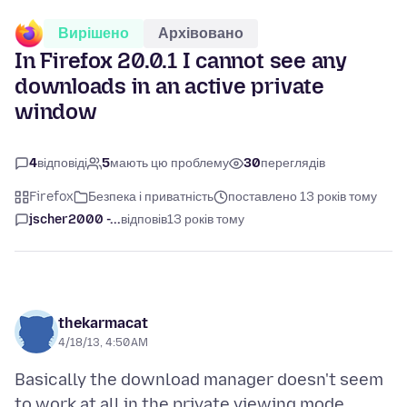
Вирішено
Архівовано
In Firefox 20.0.1 I cannot see any
downloads in an active private
window
4
відповіді
5
мають цю проблему
30
переглядів
Firefox
Безпека і приватність
поставлено 13 років тому
jscher2000 -...
відповів
13 років тому
thekarmacat
4/18/13, 4:50 AM
Basically the download manager doesn't seem
to work at all in the private viewing mode.