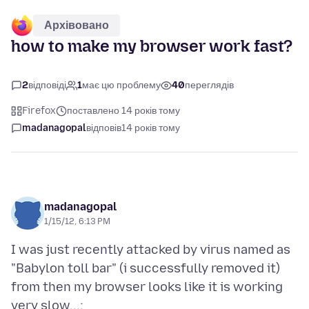
Архівовано
how to make my browser work fast?
2
відповіді
1
має цю проблему
40
переглядів
Firefox
поставлено 14 років тому
madanagopal
відповів
14 років тому
madanagopal
1/15/12, 6:13 PM
I was just recently attacked by virus named as
"Babylon toll bar" (i successfully removed it)
from then my browser looks like it is working