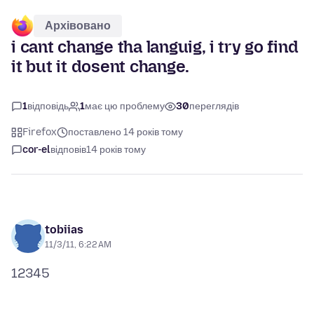
Архівовано
i cant change tha languig, i try go find
it but it dosent change.
1
відповідь
1
має цю проблему
30
переглядів
Firefox
поставлено 14 років тому
cor-el
відповів
14 років тому
tobiias
11/3/11, 6:22 AM