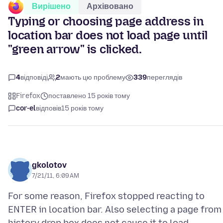
Вирішено
Архівовано
Typing or choosing page address in
location bar does not load page until
"green arrow" is clicked.
4
відповіді
2
мають цю проблему
339
переглядів
Firefox
поставлено 15 років тому
cor-el
відповів
15 років тому
gkolotov
7/21/11, 6:09 AM
For some reason, Firefox stopped reacting to
ENTER in location bar. Also selecting a page from