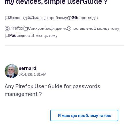
my devices, simple UserGuide ?
2
відповіді
1
має цю проблему
20
переглядів
Firefox
Синхронізація даних
поставлено 1 місяць тому
Paul
відповів
1 місяць тому
Bernard
6/14/26, 1:01 AM
Any Firefox User Guide for passwords
Я маю цю проблему також