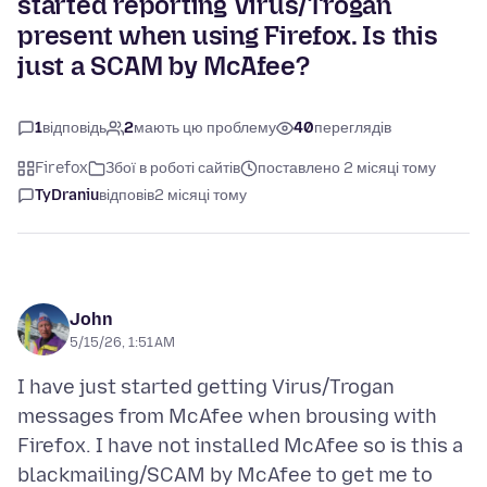
started reporting Virus/Trogan
present when using Firefox. Is this
just a SCAM by McAfee?
1
відповідь
2
мають цю проблему
40
переглядів
Firefox
Збої в роботі сайтів
поставлено 2 місяці тому
TyDraniu
відповів
2 місяці тому
John
5/15/26, 1:51 AM
I have just started getting Virus/Trogan
messages from McAfee when brousing with
Firefox. I have not installed McAfee so is this a
blackmailing/SCAM by McAfee to get me to