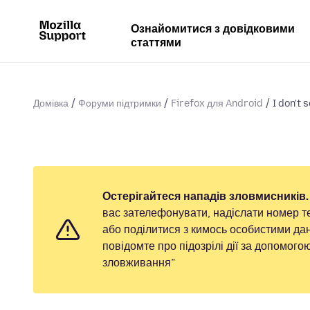
Ознайомитися з довідковими
статтями
Домівка
Форуми підтримки
Firefox для Android
I don't
Остерігайтеся нападів зловмисників.
вас зателефонувати, надіслати номер т
або поділитися з кимось особистими дан
повідомте про підозрілі дії за допомог
зловживання”