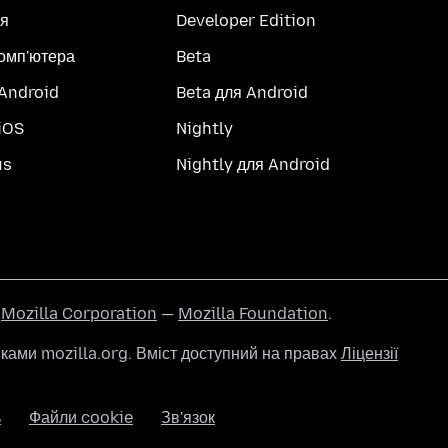
я
Developer Edition
комп'ютера
Beta
 Android
Beta для Android
iOS
Nightly
us
Nightly для Android
ї
Mozilla Corporation
—
Mozilla Foundation
.
ами mozilla.org. Вміст доступний на правах
Ліцензії
ь
Файли cookie
Зв'язок