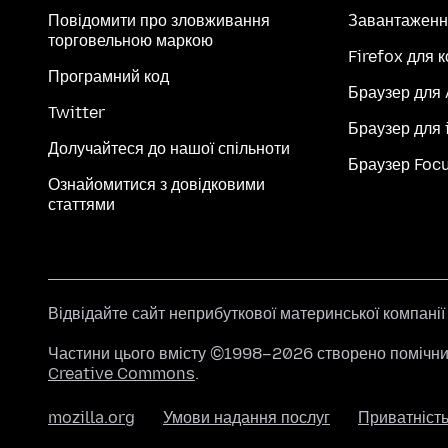
Повідомити про зловживання
Завантаженн
торговельною маркою
Firefox для 
Програмний код
Браузер для
Twitter
Браузер для 
Долучайтеся до нашої спільноти
Браузер Foc
Ознайомитися з довідковими
статтями
Відвідайте сайт неприбуткової материнської компані
Частини цього вмісту ©1998–2026 створено помічник
Creative Commons
.
mozilla.org
Умови надання послуг
Приватніст