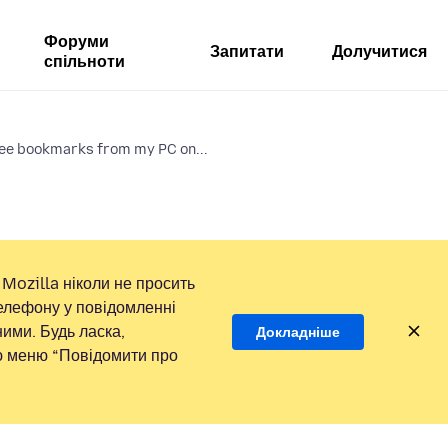
Форуми
Запитати
Долучитися
спільноти
 see bookmarks from my PC on...
Mozilla ніколи не просить
елефону у повідомленні
ими. Будь ласка,
Докладніше
ою меню “Повідомити про