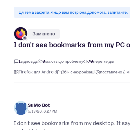
Ця тема закрита.
Якщо вам потрібна допомога, запитайте.
Замкнено
I don't see bookmarks from my PC 
1
відповідь
0
мають цю проблему
70
переглядів
Firefox для Android
Збій синхронізації
поставлено 2 мі
SuMo Bot
5/13/26, 6:27 PM
I don't see bookmarks from my desktop. It sa