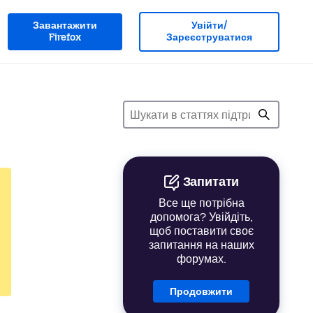
Завантажити
Увійти/
Firefox
Зареєструватися
Запитати
Все ще потрібна
допомога? Увійдіть,
щоб поставити своє
запитання на наших
форумах.
Продовжити