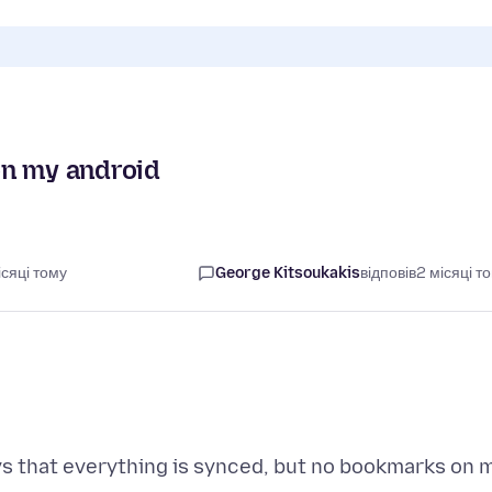
on my android
сяці тому
George Kitsoukakis
відповів
2 місяці т
ys that everything is synced, but no bookmarks on 