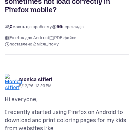
sometimes not load correctly in
Firefox mobile?
0
мають цю проблему
50
переглядів
Firefox для Android
PDF-файли
поставлено 2 місяці тому
Monica Alfieri
5/12/26, 12:23 PM
I recently started using Firefox on Android to
download and print coloring pages for my kids
from websites like